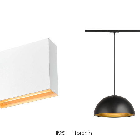
119
€
forchini