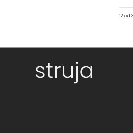
12 od 
struja