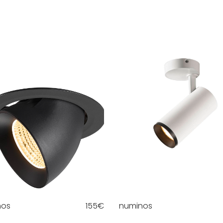
nos
155
€
numinos