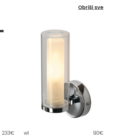
Obriši sve
233
€
wl
90
€