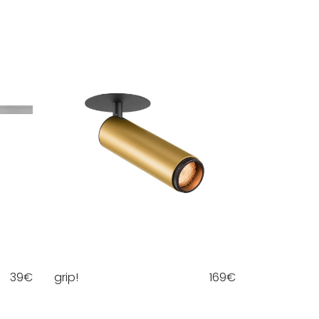
39
€
grip!
169
€