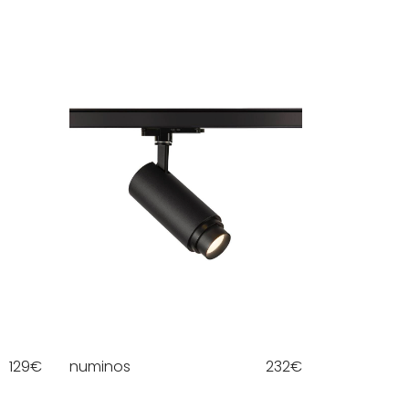
129
€
numinos
232
€