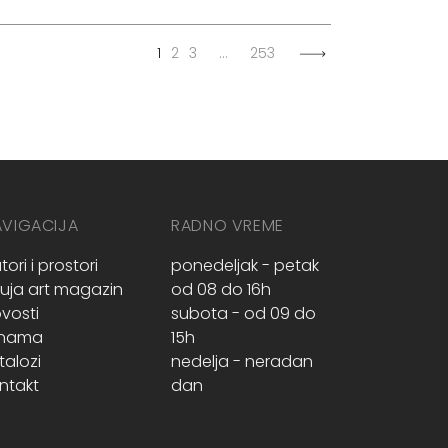
1
2
3
…
253
AVIGACIJA
RADNO VREME
tori i prostori
ponedeljak - petak
ruja art magazin
od 08 do 16h
vosti
subota - od 09 do
 nama
15h
talozi
nedelja - neradan
ntakt
dan