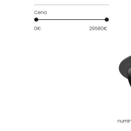
Cena
0
€
29580
€
numi