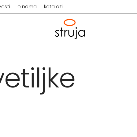
osti
o nama
katalozi
etiljke