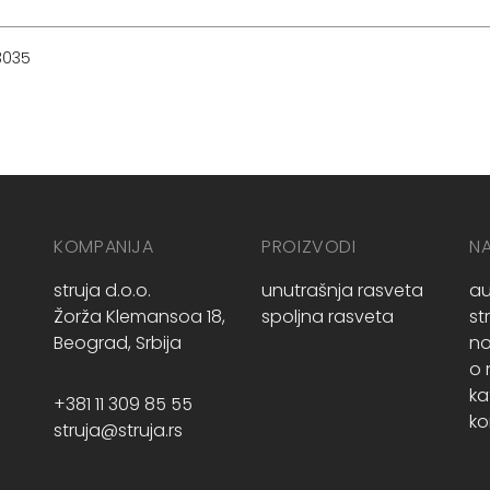
3035
KOMPANIJA
PROIZVODI
N
struja d.o.o.
unutrašnja rasveta
au
Žorža Klemansoa 18,
spoljna rasveta
st
Beograd, Srbija
no
o
ka
+381 11 309 85 55
ko
struja@struja.rs