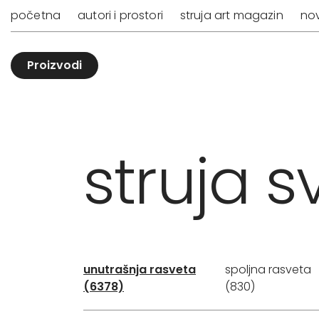
početna
autori i prostori
struja art magazin
nov
Proizvodi
struja sv
unutrašnja rasveta
spoljna rasveta
(6378)
(830)