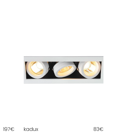
197
€
kadux
83
€