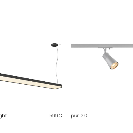
ght
599
€
puri 2.0