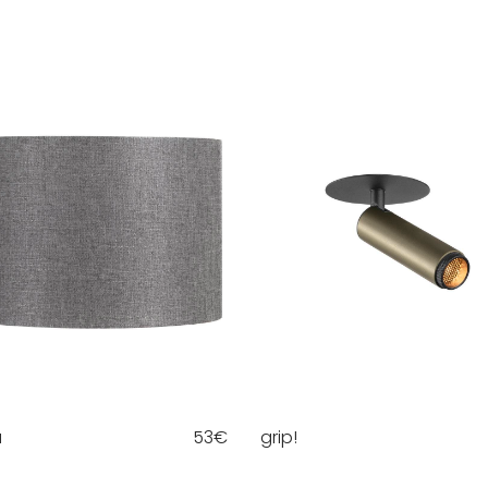
a
53
€
grip!