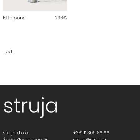
kitta ponn
296
€
1 od 1
struja
struja d.o.o.
+381 11 309 85 55
Žorža Klemansoa 18,
struja@struja.rs