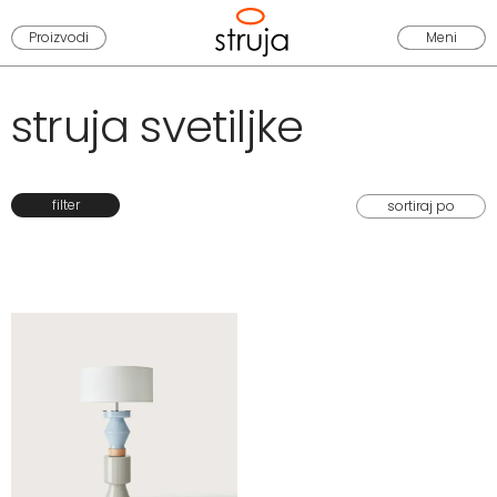
Proizvodi
Meni
struja svetiljke
filter