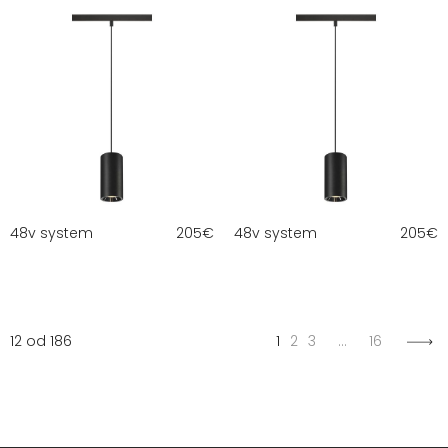
48v system
205
€
48v system
205
€
12 od 186
1
2
3
…
16