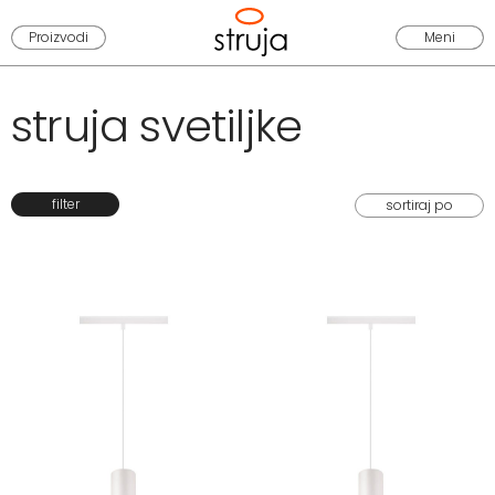
Proizvodi
Meni
struja svetiljke
filter