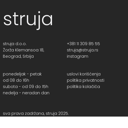
struja
struja d.o.o.
+381 11 309 85 55
Žorža Klemansoa 18,
struja@struja.rs
Beograd, Srbija
instagram
ponedeljak - petak
uslovi korišćenja
od 08 do 16h
politika privatnosti
subota - od 09 do 15h
politika kolačića
nedelja - neradan dan
sva prava zadržana, struja 2025.