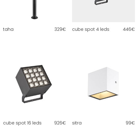
taha
329
€
cube spot 4 leds
446
€
cube spot 16 leds
926
€
sitra
99
€