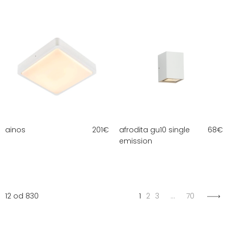
ainos
201
€
afrodita gu10 single
68
€
emission
12 od 830
1
2
3
…
70