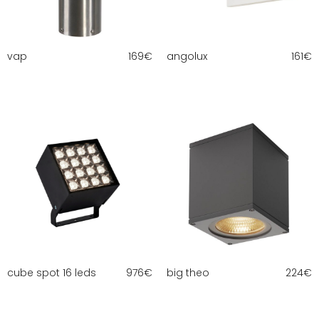
vap
169
€
angolux
161
€
cube spot 16 leds
976
€
big theo
224
€