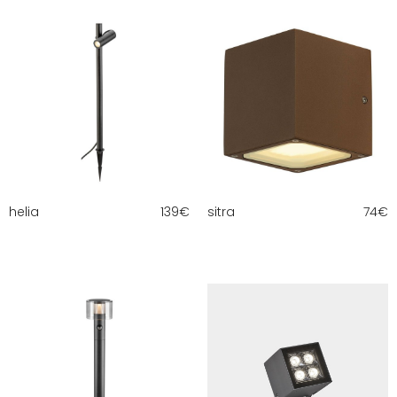
helia
139
€
sitra
74
€