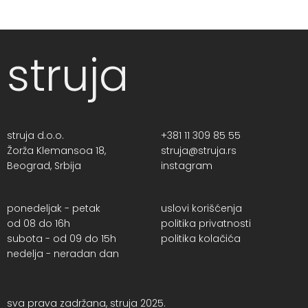
struja
struja d.o.o.
+381 11 309 85 55
Žorža Klemansoa 18,
struja@struja.rs
Beograd, Srbija
instagram
ponedeljak - petak
uslovi korišćenja
od 08 do 16h
politika privatnosti
subota - od 09 do 15h
politika kolačića
nedelja - neradan dan
sva prava zadržana, struja 2025.