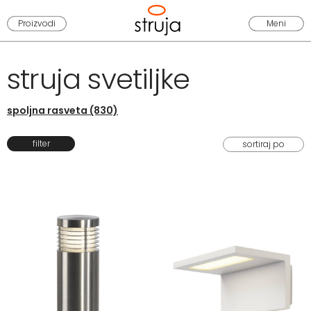
Proizvodi
Meni
struja svetiljke
spoljna rasveta (830)
filter