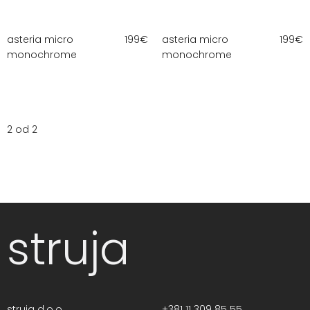
asteria micro
199
€
asteria micro
199
€
monochrome
monochrome
2 od 2
struja
struja d.o.o.
+381 11 309 85 55