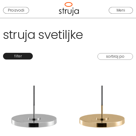
Proizvodi
Meni
struja svetiljke
filter