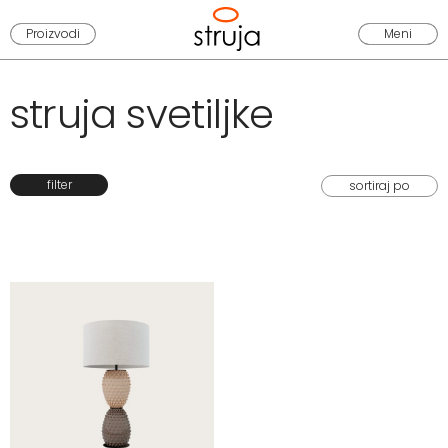
Proizvodi
Meni
struja svetiljke
filter