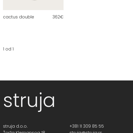
cactus double
362
€
1 od 1
struja
struja d.o.o.
+381 11 309 85 55
Žorža Klemansoa 18,
struja@struja.rs