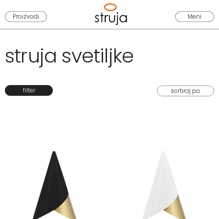
Proizvodi
Meni
struja svetiljke
filter