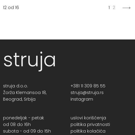
12 od 16
1
2
struja
struja d.o.o.
+381 11 309 85 55
Žorža Klemansoa 18,
struja@struja.rs
Beograd, Srbija
instagram
ponedeljak - petak
uslovi korišćenja
od 08 do 16h
politika privatnosti
subota - od 09 do 15h
politika kolačića