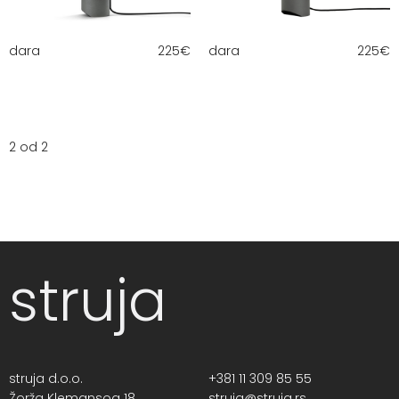
dara
225
€
dara
225
€
2 od 2
struja
struja d.o.o.
+381 11 309 85 55
Žorža Klemansoa 18,
struja@struja.rs