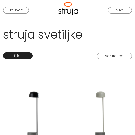
Proizvodi
Meni
struja svetiljke
filter