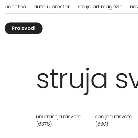
početna
autori i prostori
struja art magazin
nov
Proizvodi
struja sv
unutrašnja rasveta
spoljna rasveta
(6378)
(830)