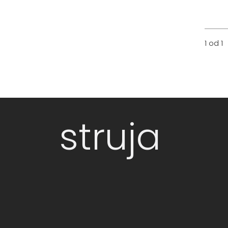
1 od 1
struja