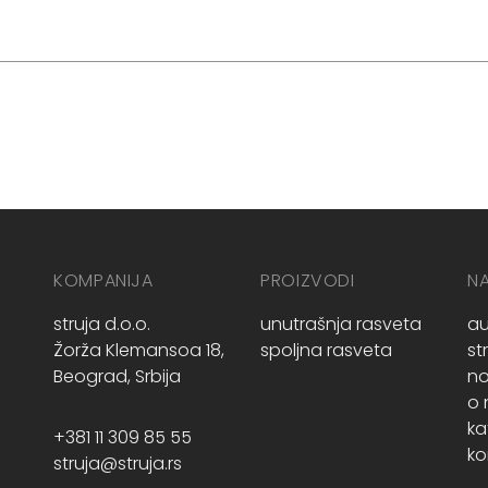
KOMPANIJA
PROIZVODI
N
struja d.o.o.
unutrašnja rasveta
au
Žorža Klemansoa 18,
spoljna rasveta
st
Beograd, Srbija
no
o
ka
+381 11 309 85 55
ko
struja@struja.rs