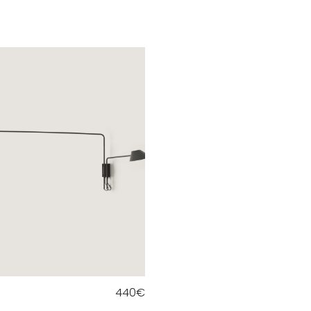
440
€