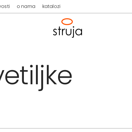
osti
o nama
katalozi
etiljke