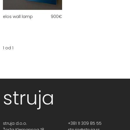
elos wall lamp
900
€
1 od 1
struja
struja d.o.o.
+381 11 309 85 55
Žorža Klemansoa 18,
struja@struja.rs