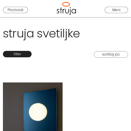
Proizvodi
Meni
struja svetiljke
filter