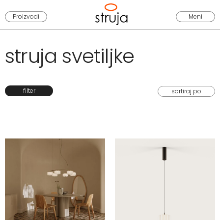
Proizvodi
Meni
struja svetiljke
filter