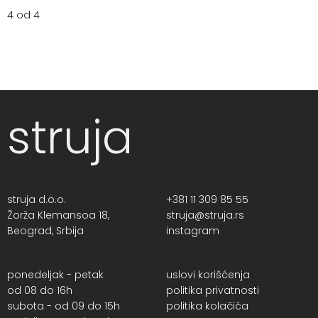
4 od 4
struja
struja d.o.o.
+381 11 309 85 55
Žorža Klemansoa 18,
struja@struja.rs
Beograd, Srbija
instagram
ponedeljak - petak
uslovi korišćenja
od 08 do 16h
politika privatnosti
subota - od 09 do 15h
politika kolačića