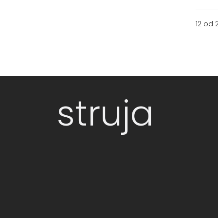
12 od 
struja