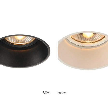
69
€
horn