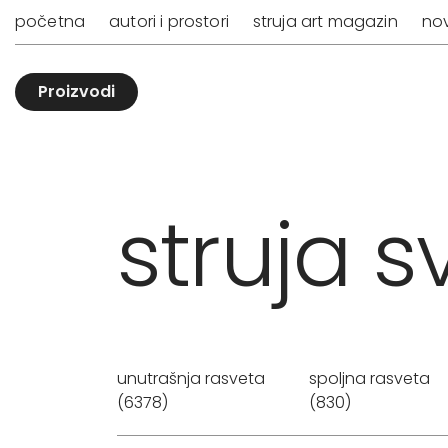
početna
autori i prostori
struja art magazin
nov
Proizvodi
struja sv
unutrašnja rasveta
spoljna rasveta
(6378)
(830)