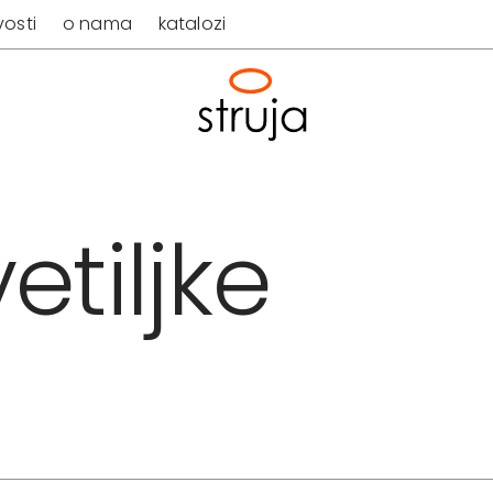
osti
o nama
katalozi
etiljke