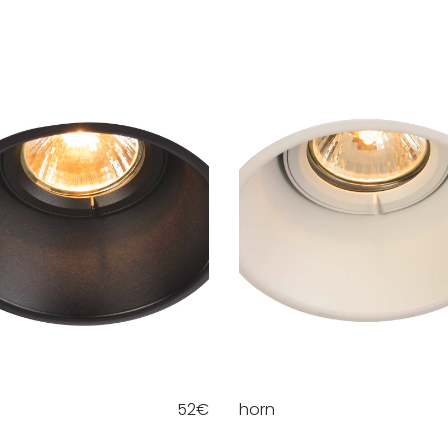
52
€
horn