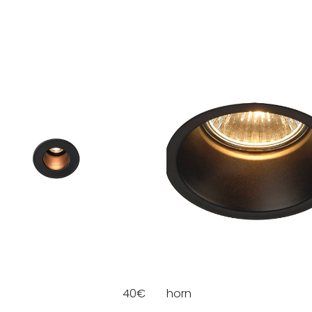
40
€
horn