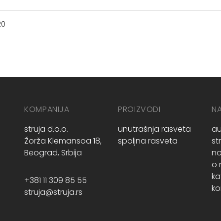
20
KOMPANIJA
PROIZVODI
N
struja d.o.o.
unutrašnja rasveta
au
Žorža Klemansoa 18,
spoljna rasveta
st
Beograd, Srbija
no
o
ka
+381 11 309 85 55
ko
struja@struja.rs