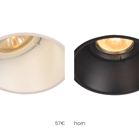
57
€
horn