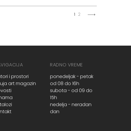
1
2
AVIGACIJA
RADNO VREME
tori i prostori
ponedeljak - petak
ruja art magazin
od 08 do 16h
vosti
subota - od 09 do
 nama
15h
talozi
nedelja - neradan
ntakt
dan