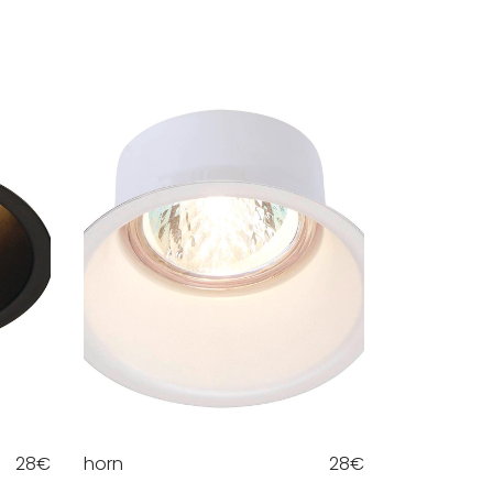
28
€
horn
28
€