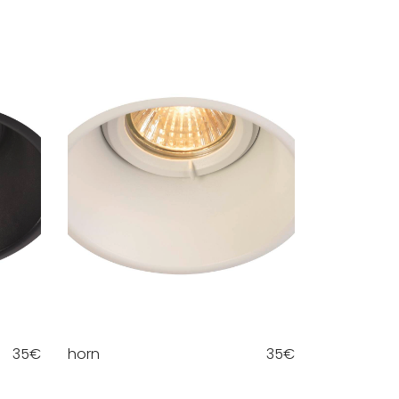
35
€
horn
35
€