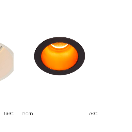
69
€
horn
78
€