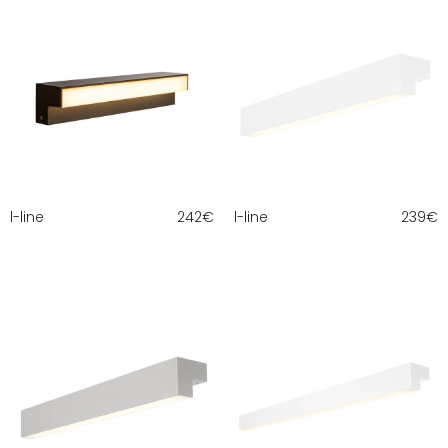
l-line
242
€
l-line
239
€