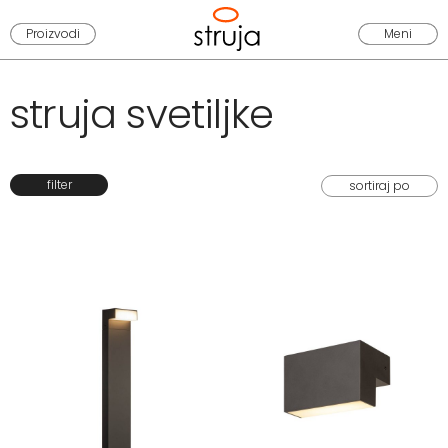
Proizvodi
Meni
struja svetiljke
filter