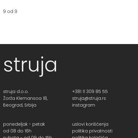
9 od 9
struja
struja d.o.o.
+381 11 309 85 55
Žorža Klemansoa 18,
struja@struja.rs
Beograd, Srbija
instagram
ponedeljak - petak
uslovi korišćenja
od 08 do 16h
politika privatnosti
subota - od 09 do 15h
politika kolačića