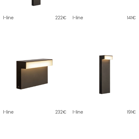
l-line
222
€
l-line
141
€
l-line
232
€
l-line
191
€