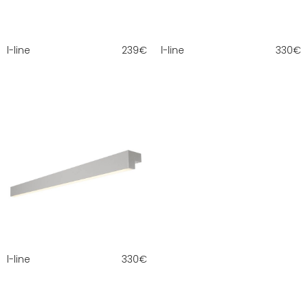
l-line
239
€
l-line
330
€
l-line
330
€