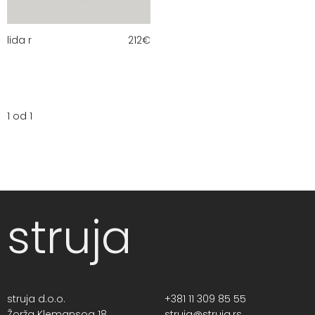
lida r
212
€
1 od 1
struja
struja d.o.o.
+381 11 309 85 55
Žorža Klemansoa 18,
struja@struja.rs