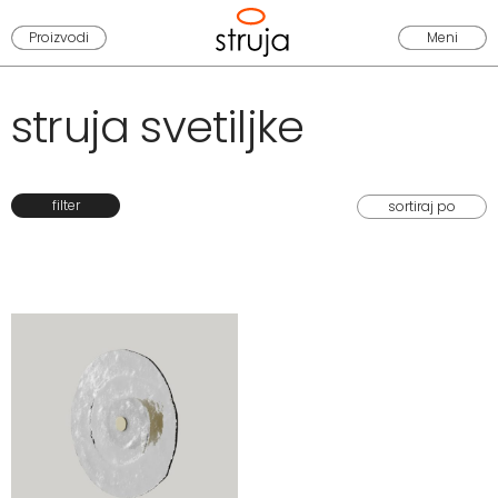
Proizvodi
Meni
struja svetiljke
filter