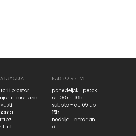
AVIGACIJA
RADNO VREME
tori i prostori
ponedeljak - petak
ruja art magazin
od 08 do 16h
vosti
subota - od 09 do
 nama
15h
talozi
nedelja - neradan
ntakt
dan