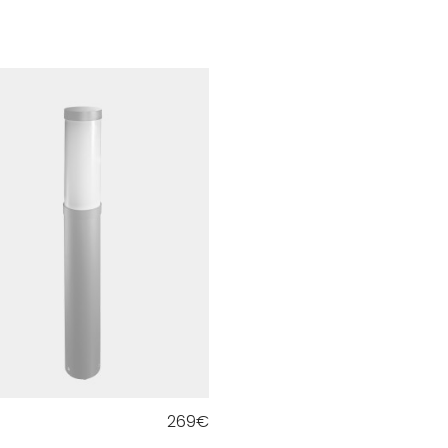
269
€