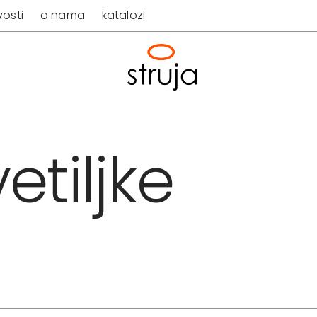
osti
o nama
katalozi
etiljke