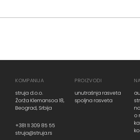
KOMPANIJA
PROIZVODI
N
struja d.o.o.
unutrašnja rasveta
au
Žorža Klemansoa 18,
spoljna rasveta
st
Beograd, Srbija
no
o
ka
+381 11 309 85 55
ko
struja@struja.rs