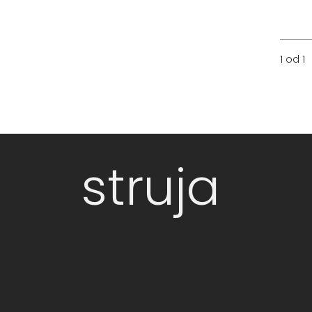
1 od 1
struja