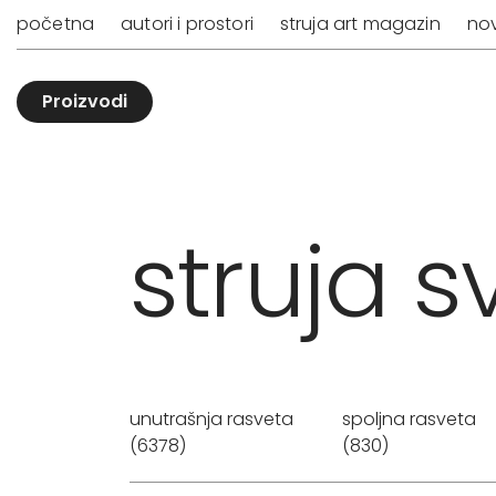
početna
autori i prostori
struja art magazin
nov
Proizvodi
struja sv
unutrašnja rasveta
spoljna rasveta
(6378)
(830)