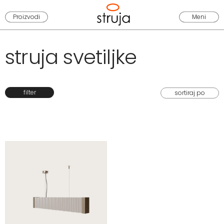
Proizvodi
Meni
struja svetiljke
filter