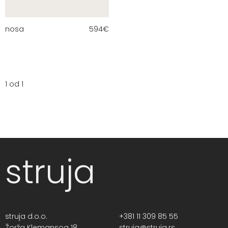
nosa
594
€
1 od 1
struja
struja d.o.o.
+381 11 309 85 55
Žorža Klemansoa 18,
struja@struja.rs