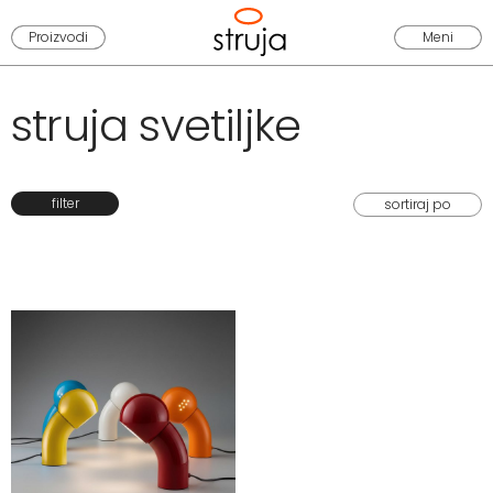
Proizvodi
Meni
struja svetiljke
filter