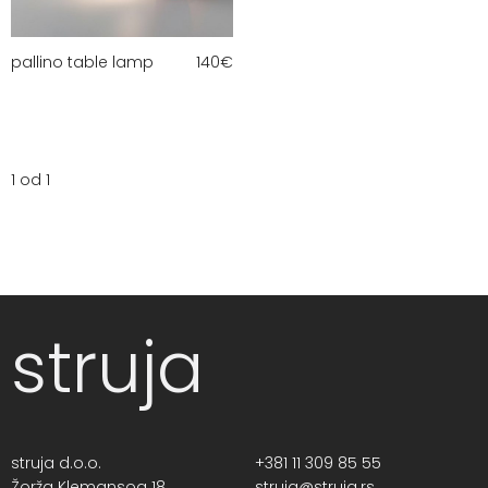
pallino table lamp
140
€
1 od 1
struja
struja d.o.o.
+381 11 309 85 55
Žorža Klemansoa 18,
struja@struja.rs