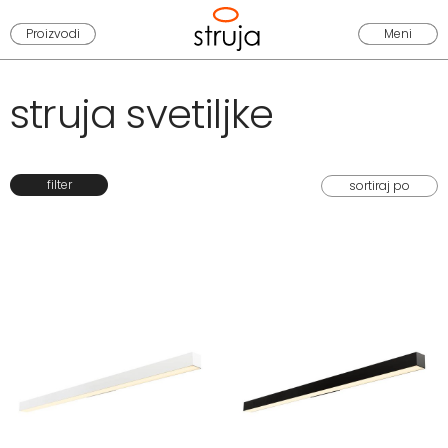
Proizvodi
Meni
struja svetiljke
filter