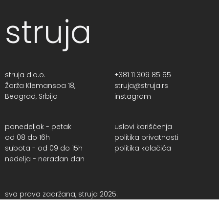
struja
struja d.o.o.
+381 11 309 85 55
Žorža Klemansoa 18,
struja@struja.rs
Beograd, Srbija
instagram
ponedeljak - petak
uslovi korišćenja
od 08 do 16h
politika privatnosti
subota - od 09 do 15h
politika kolačića
nedelja - neradan dan
sva prava zadržana, struja 2025.