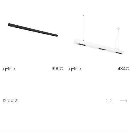
q-line
696
€
q-line
484
€
12 od 21
1
2