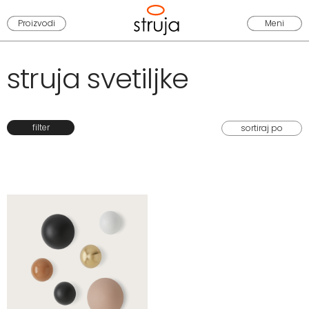
Proizvodi
Meni
struja svetiljke
filter