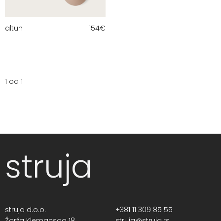
altun
154
€
1 od 1
struja
struja d.o.o.
+381 11 309 85 55
Žorža Klemansoa 18,
struja@struja.rs