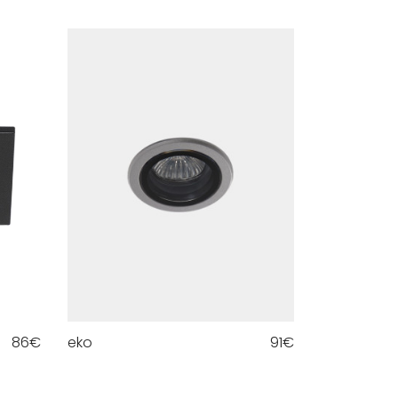
86
€
eko
91
€