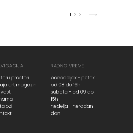
1
2
3
AVIGACIJA
RADNO VREME
tori i prostori
ponedeljak - petak
ruja art magazin
od 08 do 16h
vosti
subota - od 09 do
 nama
15h
talozi
nedelja - neradan
ntakt
dan