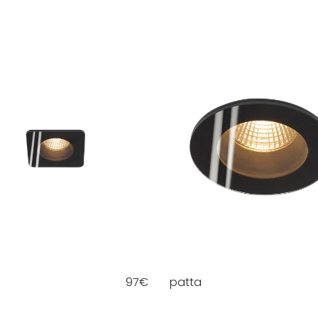
97
€
patta