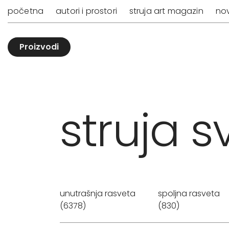
početna
autori i prostori
struja art magazin
nov
Proizvodi
struja sv
unutrašnja rasveta
spoljna rasveta
(6378)
(830)