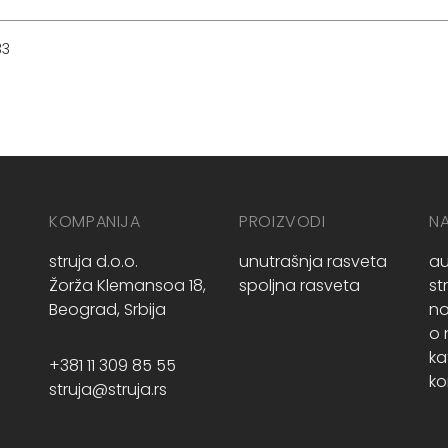
33
KOMPANIJA
PROIZVODI
N
struja d.o.o.
unutrašnja rasveta
au
Žorža Klemansoa 18,
spoljna rasveta
st
Beograd, Srbija
no
o
ka
+381 11 309 85 55
ko
struja@struja.rs