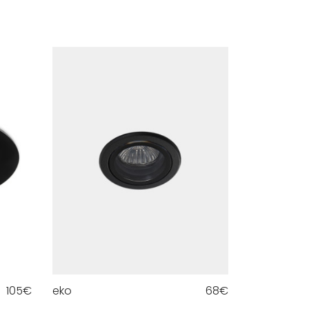
105
€
eko
68
€