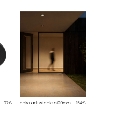
97
€
dako adjustable ø100mm
154
€