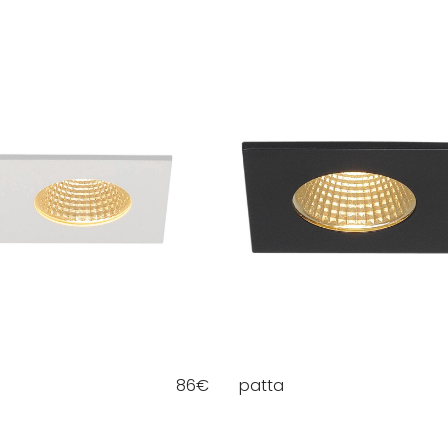
86
€
patta