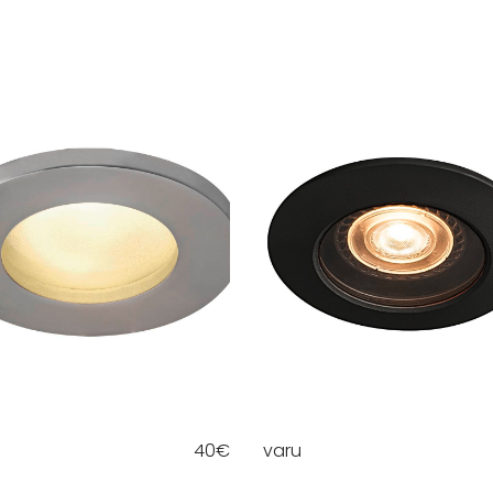
40
€
varu