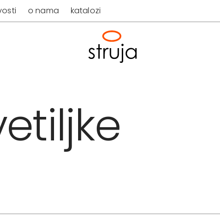
osti
o nama
katalozi
etiljke