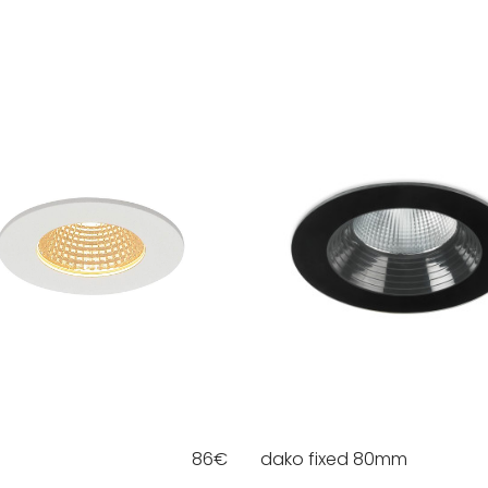
86
€
dako fixed 80mm