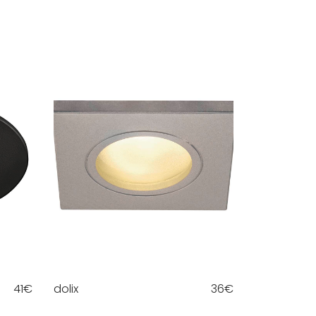
41
€
dolix
36
€