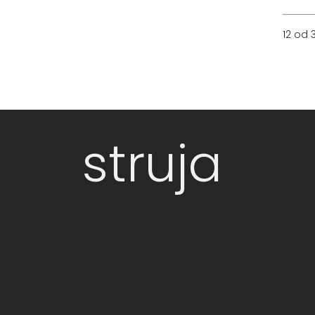
12 od 
struja