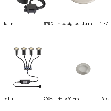
dasar
579
€
max big round trim
428
€
trail-lite
299
€
rim ø20mm
87
€