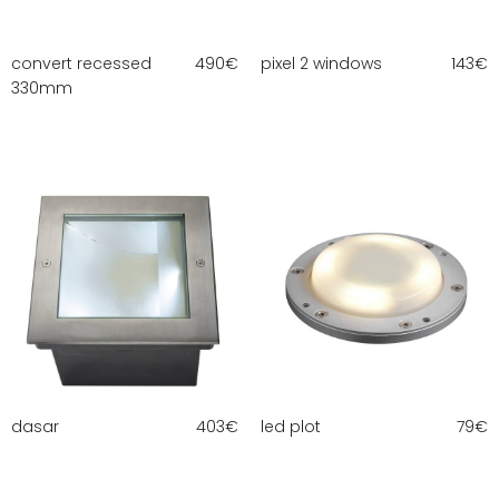
convert recessed
490
€
pixel 2 windows
143
€
330mm
dasar
403
€
led plot
79
€