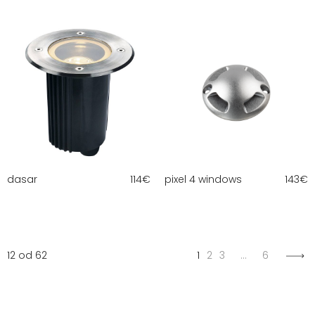
dasar
114
€
pixel 4 windows
143
€
12 od 62
1
2
3
…
6