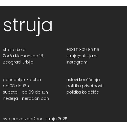
struja
struja d.o.o.
+381 11 309 85 55
Žorža Klemansoa 18,
struja@struja.rs
Beograd, Srbija
instagram
ponedeljak - petak
uslovi korišćenja
od 08 do 16h
politika privatnosti
subota - od 09 do 15h
politika kolačića
nedelja - neradan dan
sva prava zadržana, struja 2025.