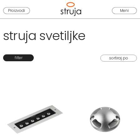
Proizvodi
Meni
struja svetiljke
filter