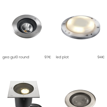
gea gu10 round
97
€
led plot
94
€