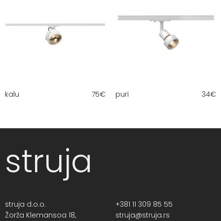
kalu
75
€
puri
34
€
struja
struja d.o.o.
+381 11 309 85 55
Žorža Klemansoa 18,
struja@struja.rs