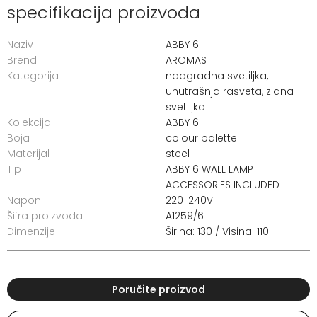
specifikacija proizvoda
Naziv
ABBY 6
Brend
AROMAS
Kategorija
nadgradna svetiljka
,
unutrašnja rasveta
,
zidna
svetiljka
Kolekcija
ABBY 6
Boja
colour palette
Materijal
steel
Tip
ABBY 6 WALL LAMP
ACCESSORIES INCLUDED
Napon
220-240V
Šifra proizvoda
A1259/6
Dimenzije
Širina: 130 / Visina: 110
Poručite proizvod