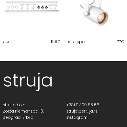
puri
199
€
euro spot
77
€
struja
struja d.o.o.
+381 11 309 85 55
Žorža Klemansoa 18,
struja@struja.rs
Beograd, Srbija
instagram