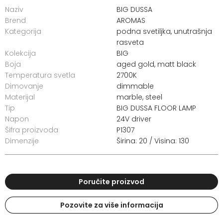
Naziv
BIG DUSSA
Brend
AROMAS
Kategorija
podna svetiljka
,
unutrašnja
rasveta
Kolekcija
BIG
Boja
aged gold, matt black
Temperatura svetla
2700K
Dimovanje
dimmable
Materijal
marble, steel
Tip
BIG DUSSA FLOOR LAMP
Napon
24V driver
Šifra proizvoda
P1307
Dimenzije
Širina: 20 / Visina: 130
Poručite proizvod
Pozovite za više informacija