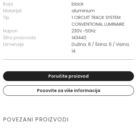
Boja
black
Materijal
aluminium
Tip
1 CIRCUIT TRACK SYSTEM
CONVENTIONAL LUMINAIRE
Napon
230V ~50Hz
Šifra proizvoda
143440
Dimenzije
Dužina: 8 / Širina: 6 / Visina:
14
Poručite proizvod
Pozovite za više informacija
POVEZANI PROIZVODI