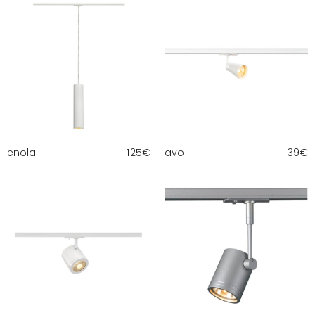
enola
125
€
avo
39
€