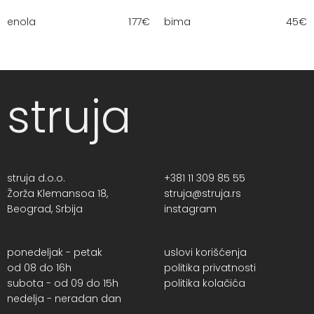
enola
177
€
bima
45
€
struja
struja d.o.o.
+381 11 309 85 55
Žorža Klemansoa 18,
struja@struja.rs
Beograd, Srbija
instagram
ponedeljak - petak
uslovi korišćenja
od 08 do 16h
politika privatnosti
subota - od 09 do 15h
politika kolačića
nedelja - neradan dan