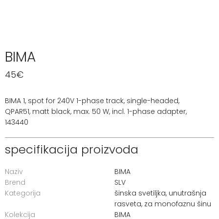
BIMA
45
€
BIMA 1, spot for 240V 1-phase track, single-headed,
QPAR51, matt black, max. 50 W, incl. 1-phase adapter,
143440
specifikacija proizvoda
Naziv
BIMA
Brend
SLV
Kategorija
šinska svetiljka
,
unutrašnja
rasveta
,
za monofaznu šinu
Kolekcija
BIMA