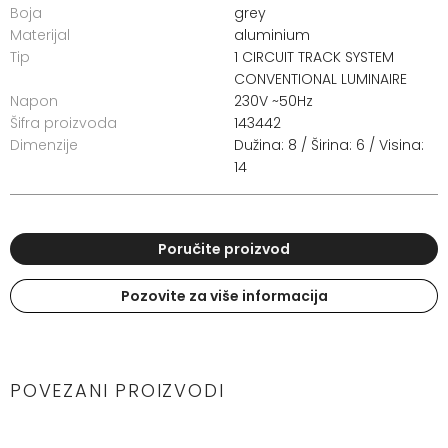
Boja
grey
Materijal
aluminium
Tip
1 CIRCUIT TRACK SYSTEM
CONVENTIONAL LUMINAIRE
Napon
230V ~50Hz
Šifra proizvoda
143442
Dimenzije
Dužina: 8 / Širina: 6 / Visina:
14
Poručite proizvod
Pozovite za više informacija
POVEZANI PROIZVODI