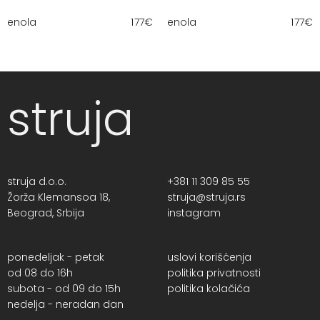
enola
177
€
enola
177
€
struja
struja d.o.o.
+381 11 309 85 55
Žorža Klemansoa 18,
struja@struja.rs
Beograd, Srbija
instagram
ponedeljak - petak
uslovi korišćenja
od 08 do 16h
politika privatnosti
subota - od 09 do 15h
politika kolačića
nedelja - neradan dan