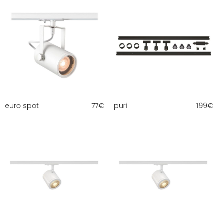
euro spot
77
€
puri
199
€