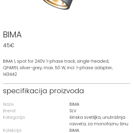
BIMA
45
€
BIMA 1, spot for 240V 1-phase track, single-headed,
QPAR51, silver-grey, max. 50 W, incl. 1-phase adapter,
143442
specifikacija proizvoda
Naziv
BIMA
Brend
SLV
Kategorija
šinska svetiljka
,
unutrašnja
rasveta
,
za monofaznu šinu
Kolekcija
BIMA