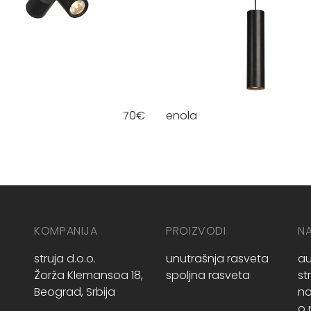
70
€
enola
KOMPANIJA
PROIZVODI
N
struja d.o.o.
unutrašnja rasveta
au
Žorža Klemansoa 18,
spoljna rasveta
st
Beograd, Srbija
no
o