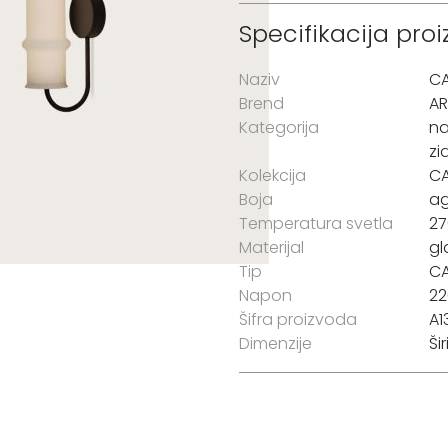
Specifikacija pro
Naziv
C
Brend
A
Kategorija
na
zi
Kolekcija
C
Boja
ag
Temperatura svetla
27
Materijal
gl
Tip
CA
Napon
22
Šifra proizvoda
A1
Dimenzije
Šir