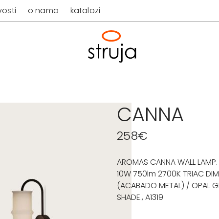
osti
o nama
katalozi
CANNA
258
€
AROMAS CANNA WALL LAMP. 
10W 750lm 2700K TRIAC DIM
(ACABADO METAL) / OPAL G
SHADE., A1319