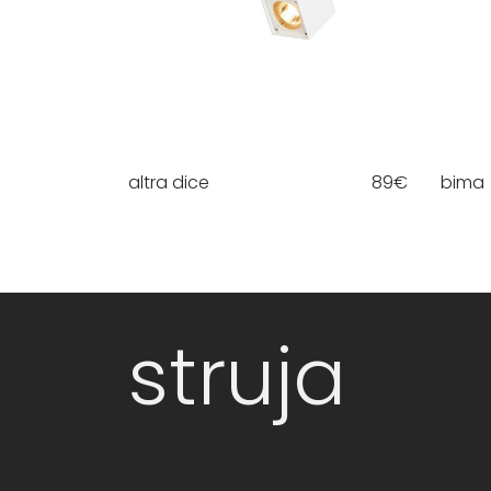
altra dice
89
€
bima
struja