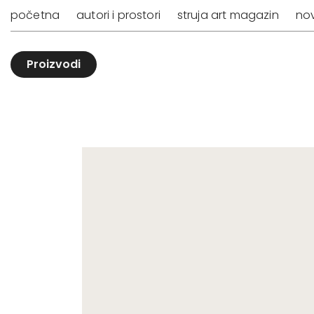
početna
autori i prostori
struja art magazin
nov
Proizvodi