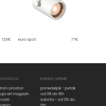
125
€
euro spot
77
€
AVIGACIJA
RADNO VREME
tori i prostori
ponedeljak - petak
ruja art magazin
od 08 do 16h
vosti
subota - od 09 do
 nama
15h