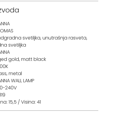
izvoda
ANNA
ROMAS
dgradna svetiljka
,
unutrašnja rasveta
,
dna svetiljka
ANNA
ed gold, matt black
00K
ass, metal
NNA WALL LAMP
0-240V
319
ina: 15,5 / Visina: 41