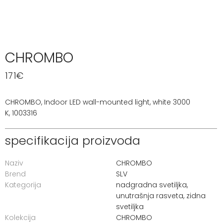
CHROMBO
171
€
CHROMBO, Indoor LED wall-mounted light, white 3000
K, 1003316
specifikacija proizvoda
Naziv
CHROMBO
Brend
SLV
Kategorija
nadgradna svetiljka
,
unutrašnja rasveta
,
zidna
svetiljka
Kolekcija
CHROMBO