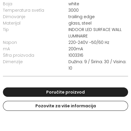
Boja
white
Temperatura svetla
3000
Dimovanje
trailing edge
Materijal
glass, steel
Tip
INDOOR LED SURFACE WALL
LUMINAIRE
Napon
220-240V ~50/60 Hz
mA
200mA
Šifra proizvoda
1003316
Dimenzije
Dužina: 9 / Širina: 30 / Visina:
10
Poručite proizvod
Pozovite za više informacija