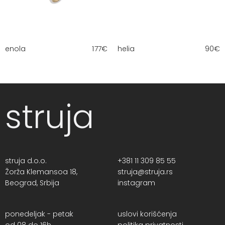
enola
177
€
helia
90
€
struja
struja d.o.o.
+381 11 309 85 55
Žorža Klemansoa 18,
struja@struja.rs
Beograd, Srbija
instagram
ponedeljak - petak
uslovi korišćenja