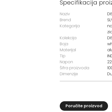
Specifikacija pro
Naziv
DI
Brend
SL
Kategorija
na
zi
Kolekcija
DI
Boja
wh
Materijal
al
Tip
IN
Napon
22
Šifra proizvoda
10
Dimenzije
Du
Poručite proizvod