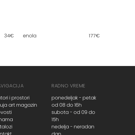
34
€
enola
177
€
AVIGACIJA
RADNO VREME
tori i prostori
ponedeljak - petak
ruja art magazin
od 08 do 16h
vosti
subota - od 09 do
 nama
15h
talozi
nedelja - neradan
ntakt
dan