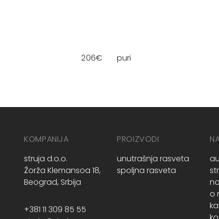
206
€
puri
KOMPANIJA
PROIZVODI
N
struja d.o.o.
unutrašnja rasveta
au
Žorža Klemansoa 18,
spoljna rasveta
st
Beograd, Srbija
no
o
ka
+381 11 309 85 55
ko