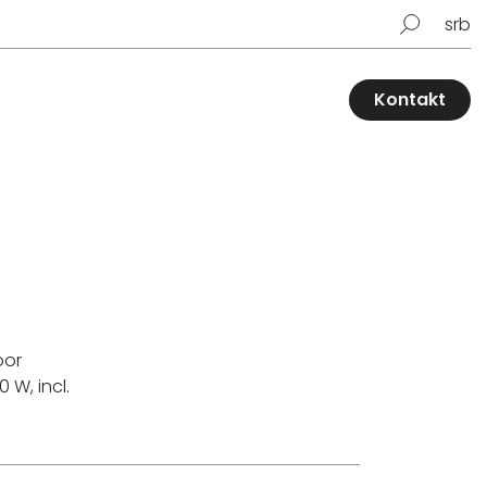
srb
Kontakt
oor
0 W, incl.