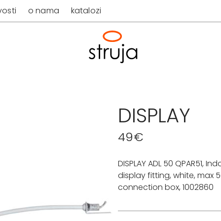
osti
o nama
katalozi
DISPLAY
49
€
DISPLAY ADL 50 QPAR51, Ind
display fitting, white, max 5
connection box, 1002860