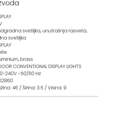
izvoda
SPLAY
V
dgradna svetiljka
,
unutrašnja rasveta
,
dna svetiljka
SPLAY
ite
uminium, brass
DOOR CONVENTIONAL DISPLAY LIGHTS
0-240V ~50/60 Hz
02860
žina: 46 / Širina: 3.5 / Visina: 9