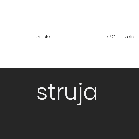
enola
177
€
kalu
struja