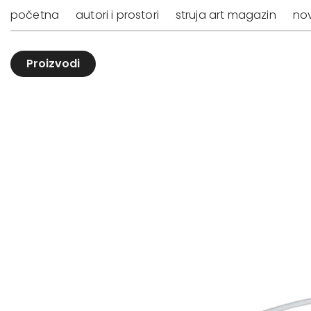
početna
autori i prostori
struja art magazin
nov
Proizvodi