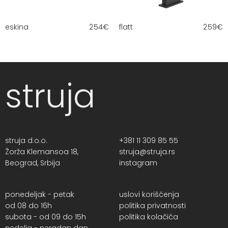
eskina
254
€
flatt
259
€
struja
struja d.o.o.
+381 11 309 85 55
Žorža Klemansoa 18,
struja@struja.rs
Beograd, Srbija
instagram
ponedeljak - petak
uslovi korišćenja
od 08 do 16h
politika privatnosti
subota - od 09 do 15h
politika kolačića