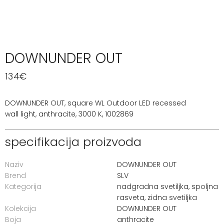
DOWNUNDER OUT
134
€
DOWNUNDER OUT, square WL Outdoor LED recessed
wall light, anthracite, 3000 K, 1002869
specifikacija proizvoda
Naziv
DOWNUNDER OUT
Brend
SLV
Kategorija
nadgradna svetiljka
,
spoljna
rasveta
,
zidna svetiljka
Kolekcija
DOWNUNDER OUT
Boja
anthracite