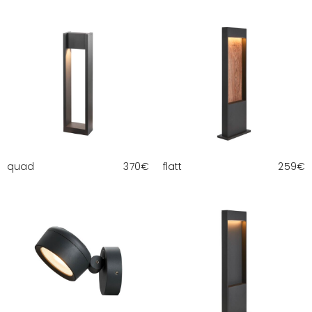
quad
370
€
flatt
259
€