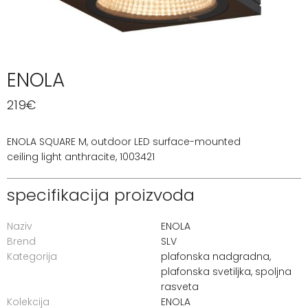
ENOLA
219
€
ENOLA SQUARE M, outdoor LED surface-mounted
ceiling light anthracite, 1003421
specifikacija proizvoda
Naziv
ENOLA
Brend
SLV
Kategorija
plafonska nadgradna
,
plafonska svetiljka
,
spoljna
rasveta
Kolekcija
ENOLA