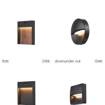
flatt
219
€
downunder out
134
€