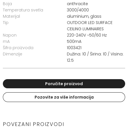
Boja
anthracite
Temperatura svetla
3000/4000
Materijal
aluminium, glass
Tip
OUTDOOR LED SURFACE
CEILING LUMINAIRES
Napon
220-240V ~50/60 Hz
mA
500mA
Šifra proizvoda
1003421
Dimenzije
Dužina: 10 / Širina: 10 / Visina:
12.5
Poručite proizvod
Pozovite za više informacija
POVEZANI PROIZVODI