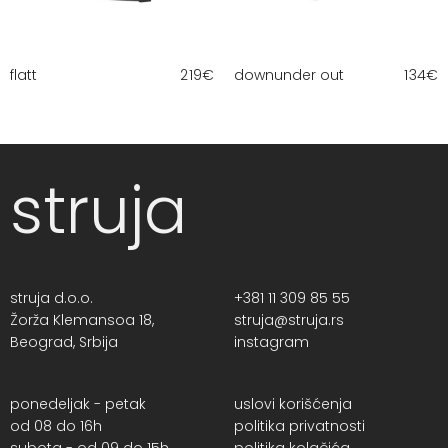
flatt
219
€
downunder out
134
€
struja
struja d.o.o.
+381 11 309 85 55
Žorža Klemansoa 18,
struja@struja.rs
Beograd, Srbija
instagram
ponedeljak - petak
uslovi korišćenja
od 08 do 16h
politika privatnosti