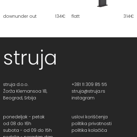
downunder out
134
€
flatt
314
€
struja
struja d.o.o.
+381 11 309 85 55
Žorža Klemansoa 18,
struja@struja.rs
Beograd, Srbija
instagram
ponedeljak - petak
uslovi korišćenja
od 08 do 16h
politika privatnosti
subota - od 09 do 15h
politika kolačića