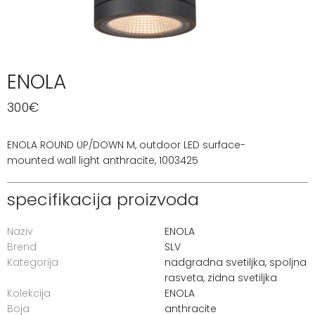
ENOLA
300
€
ENOLA ROUND UP/DOWN M, outdoor LED surface-
mounted wall light anthracite, 1003425
specifikacija proizvoda
Naziv
ENOLA
Brend
SLV
Kategorija
nadgradna svetiljka
,
spoljna
rasveta
,
zidna svetiljka
Kolekcija
ENOLA
Boja
anthracite