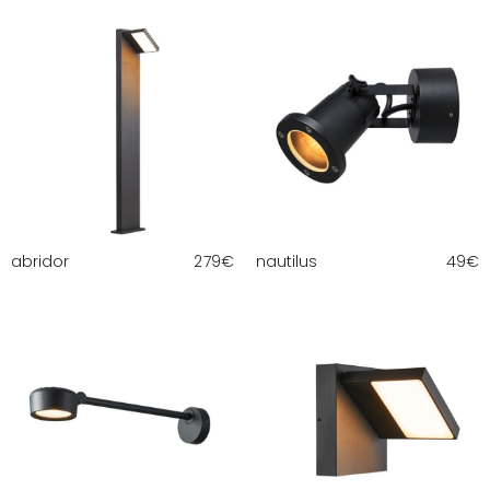
abridor
279
€
nautilus
49
€