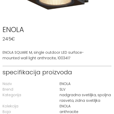
ENOLA
245
€
ENOLA SQUARE M, single outdoor LED surface-
mounted wall light anthracite, 1003417
specifikacija proizvoda
Naziv
ENOLA
Brend
SLV
Kategorija
nadgradna svetiljka
,
spoljna
rasveta
,
zidna svetiljka
Kolekcija
ENOLA
Boja
anthracite