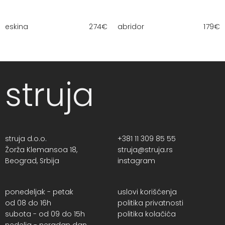
eskina
274
€
abridor
179
€
struja
struja d.o.o.
+381 11 309 85 55
Žorža Klemansoa 18,
struja@struja.rs
Beograd, Srbija
instagram
ponedeljak - petak
uslovi korišćenja
od 08 do 16h
politika privatnosti
subota - od 09 do 15h
politika kolačića