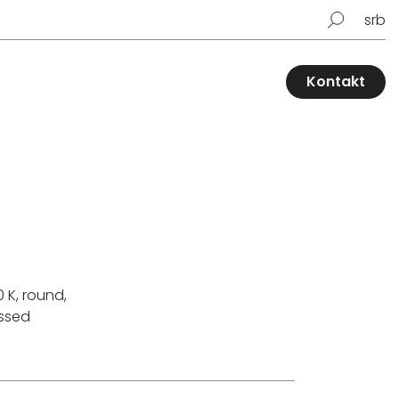
srb
Kontakt
0 K, round,
essed