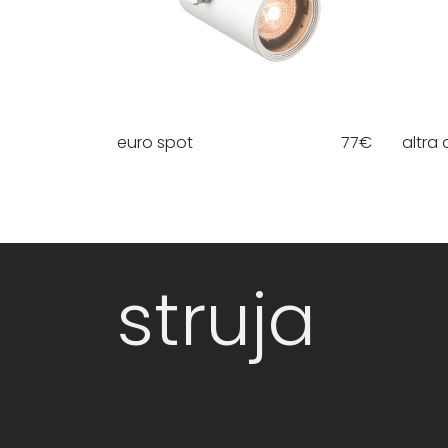
euro spot
77
€
altra 
struja