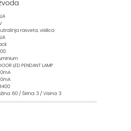
izvoda
LIA
V
utrašnja rasveta
,
visilica
LIA
ack
000
uminium
DOOR LED PENDANT LAMP
00mA
00mA
8400
žina: 60 / Širina: 3 / Visina: 3