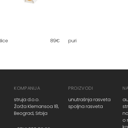
dice
89
€
puri
KOMPANIJA
PROIZVODI
N
struja d.o.o.
unutrašnja rasveta
au
Žorža Klemansoa 18,
spoljna rasveta
st
Beograd, Srbija
no
o
ka