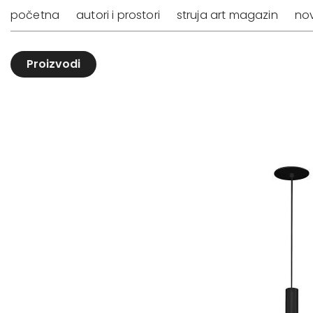
početna
autori i prostori
struja art magazin
nov
Proizvodi