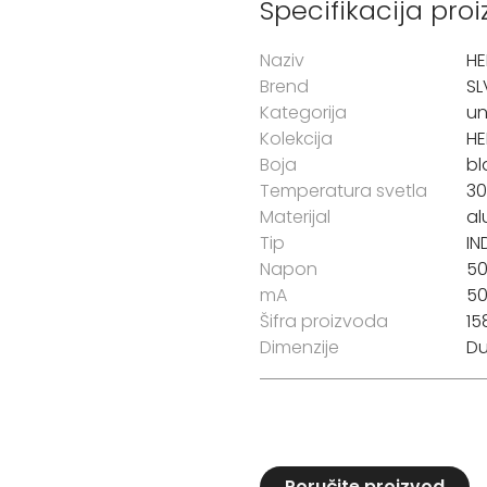
Specifikacija pro
Naziv
HE
Brend
SL
Kategorija
un
Kolekcija
HE
Boja
bl
Temperatura svetla
3
Materijal
al
Tip
IN
Napon
5
mA
5
Šifra proizvoda
15
Dimenzije
Du
Poručite proizvod