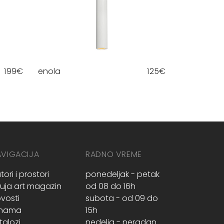
199
€
enola
125
€
AVIGACIJA
RADNO VREME
tori i prostori
ponedeljak - petak
ruja art magazin
od 08 do 16h
vosti
subota - od 09 do
 nama
15h
talozi
nedelja - neradan