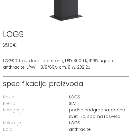
LOGS
299
€
LOGS 70, outdoor floor stand, LED, 3000 K, IP65, square,
anthracite, L/W/H 13/8/69,5 cm, 8 W, 232125
specifikacija proizvoda
Naziv
LOGS
Brend
SLV
Kategorija
podna nadgradna
,
podna
svetiljka
,
spoljna rasveta
Kolekcija
LOGS
Boja
anthracite