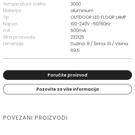
Temperatura svetla
3000
Materijal
aluminium
Tip
OUTDOOR LED FLOOR LAMP
Napon
100-240V ~50/60Hz
mA
500mA
Šifra proizvoda
232125
Dimenzije
Dužina: 8 / Širina: 13 / Visina:
69.5
Poručite proizvod
Pozovite za više informacija
POVEZANI PROIZVODI