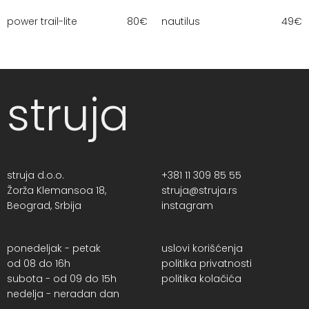
power trail-lite
80
€
nautilus
49
€
struja
struja d.o.o.
+381 11 309 85 55
Žorža Klemansoa 18,
struja@struja.rs
Beograd, Srbija
instagram
ponedeljak - petak
uslovi korišćenja
od 08 do 16h
politika privatnosti
subota - od 09 do 15h
politika kolačića
nedelja - neradan dan