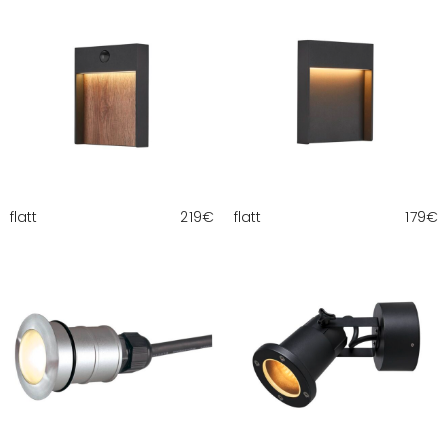
flatt
219
€
flatt
179
€