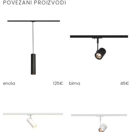
POVEZANI PROIZVODI
enola
125
€
bima
45
€