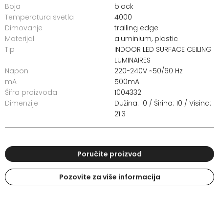
Boja
black
Temperatura svetla
4000
Dimovanje
trailing edge
Materijal
aluminium, plastic
Tip
INDOOR LED SURFACE CEILING
LUMINAIRES
Napon
220-240V ~50/60 Hz
mA
500mA
Šifra proizvoda
1004332
Dimenzije
Dužina: 10 / Širina: 10 / Visina:
21.3
Poručite proizvod
Pozovite za više informacija