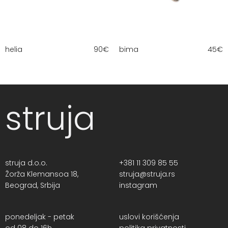
helia
90
€
bima
45
€
struja
struja d.o.o.
+381 11 309 85 55
Žorža Klemansoa 18,
struja@struja.rs
Beograd, Srbija
instagram
ponedeljak - petak
uslovi korišćenja