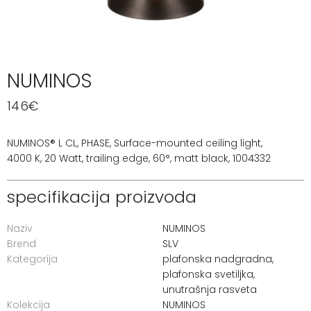
NUMINOS
146
€
NUMINOS® L CL, PHASE, Surface-mounted ceiling light,
4000 K, 20 Watt, trailing edge, 60°, matt black, 1004332
specifikacija proizvoda
Naziv
NUMINOS
Brend
SLV
Kategorija
plafonska nadgradna
,
plafonska svetiljka
,
unutrašnja rasveta
Kolekcija
NUMINOS