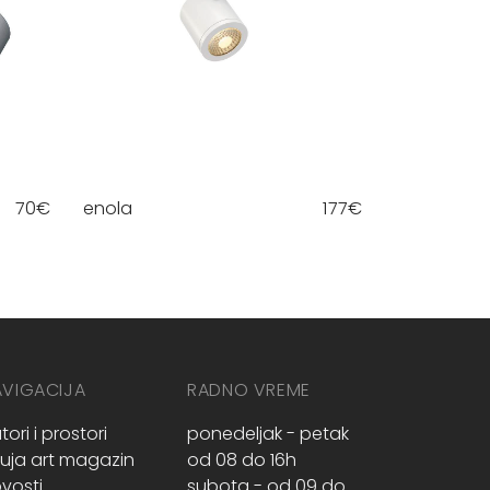
70
€
enola
177
€
AVIGACIJA
RADNO VREME
tori i prostori
ponedeljak - petak
ruja art magazin
od 08 do 16h
vosti
subota - od 09 do