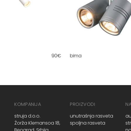
90
€
bima
KOMPANIJA
PROIZVODI
N
struja d.o.o.
unutrašnja rasveta
au
Žorža Klemansoa 18,
spoljna rasveta
st
Beograd, Srbija
no