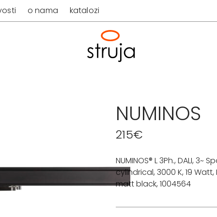
osti
o nama
katalozi
NUMINOS
215
€
NUMINOS® L 3Ph., DALI, 3~ Spo
cylindrical, 3000 K, 19 Watt, 
matt black, 1004564