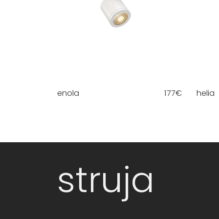
enola
177
€
helia
struja