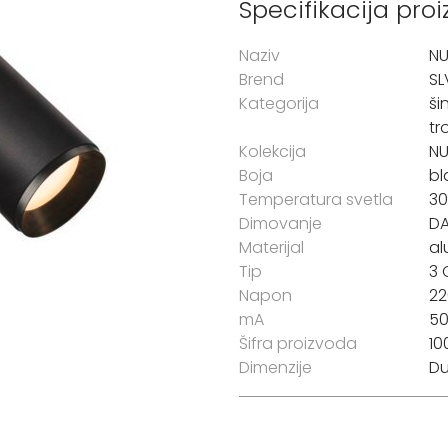
Specifikacija pro
Naziv
N
Brend
SL
Kategorija
ši
tr
Kolekcija
N
Boja
bl
Temperatura svetla
3
Dimovanje
DA
Materijal
al
Tip
3 
Napon
22
mA
5
Šifra proizvoda
10
Dimenzije
Du