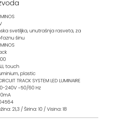
izvoda
UMINOS
V
nska svetiljka
,
unutrašnja rasveta
,
za
ofaznu šinu
UMINOS
ack
000
LI, touch
uminium, plastic
CIRCUIT TRACK SYSTEM LED LUMINAIRE
0-240V ~50/60 Hz
00mA
04564
žina: 21,3 / Širina: 10 / Visina: 18