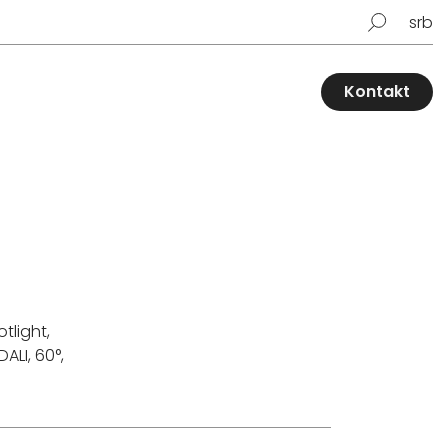
srb
Kontakt
tlight,
DALI, 60°,