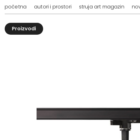
početna
autori i prostori
struja art magazin
nov
Proizvodi