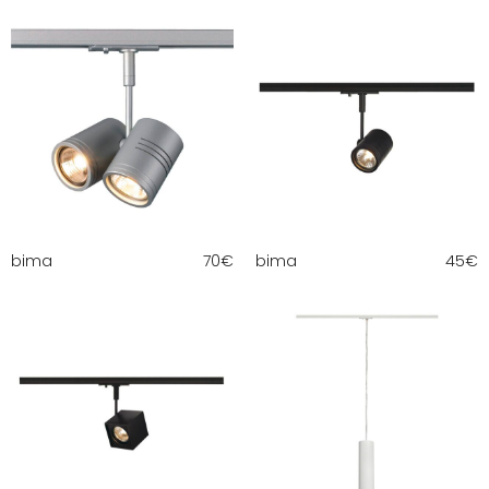
bima
70
€
bima
45
€