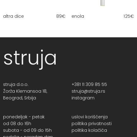
altra dice
89
€
enola
125
€
struja
struja d.o.o.
+381 11 309 85 55
Žorža Klemansoa 18,
struja@struja.rs
Beograd, Srbija
instagram
ponedeljak - petak
uslovi korišćenja
od 08 do 16h
politika privatnosti
subota - od 09 do 15h
politika kolačića