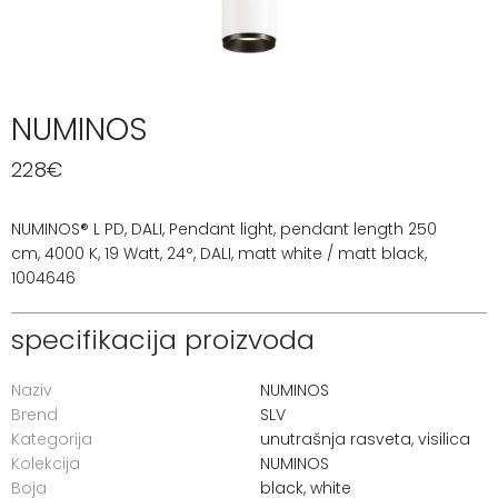
NUMINOS
228
€
NUMINOS® L PD, DALI, Pendant light, pendant length 250
cm, 4000 K, 19 Watt, 24°, DALI, matt white / matt black,
1004646
specifikacija proizvoda
Naziv
NUMINOS
Brend
SLV
Kategorija
unutrašnja rasveta
,
visilica
Kolekcija
NUMINOS
Boja
black, white