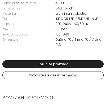
Temperatura svetla
4000
Dimovanje
DALI, touch
Materijal
aluminium, plastic
Tip
INDOOR LED PENDANT LAMP
Napon
220-240V ~50/60 Hz
mA
500mA
Šifra proizvoda
1004646
Dimenzije
Dužina: 10 / Širina: 10 / Visina:
21.3
Poručite proizvod
Pozovite za više informacija
POVEZANI PROIZVODI