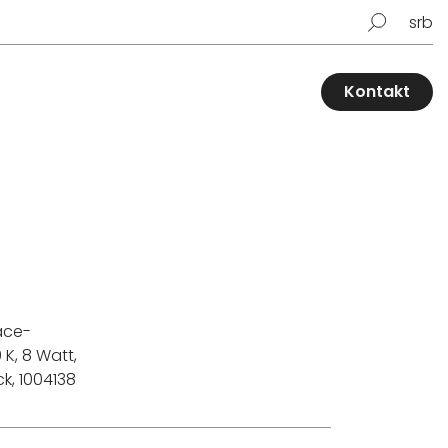
srb
Kontakt
ace-
 K, 8 Watt,
ck, 1004138