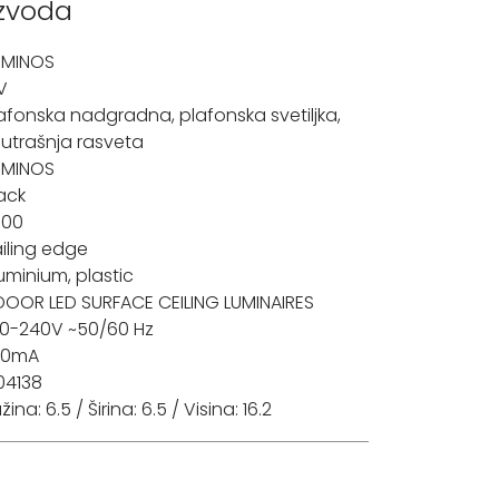
izvoda
UMINOS
V
afonska nadgradna
,
plafonska svetiljka
,
utrašnja rasveta
UMINOS
ack
000
ailing edge
uminium, plastic
DOOR LED SURFACE CEILING LUMINAIRES
0-240V ~50/60 Hz
00mA
04138
žina: 6.5 / Širina: 6.5 / Visina: 16.2