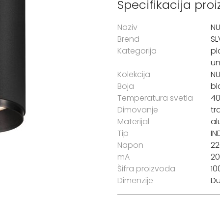
Specifikacija pro
Naziv
N
Brend
SL
Kategorija
pl
un
Kolekcija
N
Boja
bl
Temperatura svetla
4
Dimovanje
tr
Materijal
al
Tip
IN
Napon
22
mA
2
Šifra proizvoda
10
Dimenzije
Du