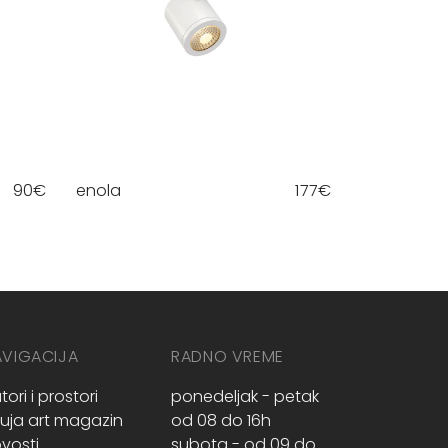
90
€
enola
177
€
AVIGACIJA
RADNO VREME
tori i prostori
ponedeljak - petak
ruja art magazin
od 08 do 16h
vosti
subota - od 09 do