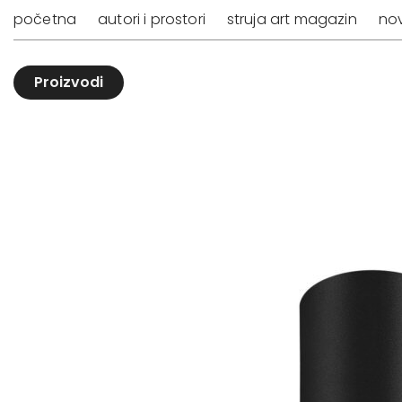
početna
autori i prostori
struja art magazin
nov
Proizvodi