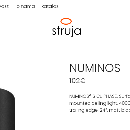
osti
o nama
katalozi
NUMINOS
102
€
NUMINOS® S CL, PHASE, Surf
mounted ceiling light, 4000
trailing edge, 24°, matt bla