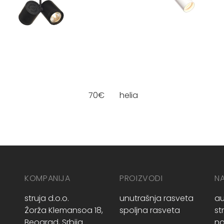
70
€
helia
KOMPANIJA
PROIZVODI
N
struja d.o.o.
unutrašnja rasveta
au
Žorža Klemansoa 18,
spoljna rasveta
st
Beograd, Srbija
no