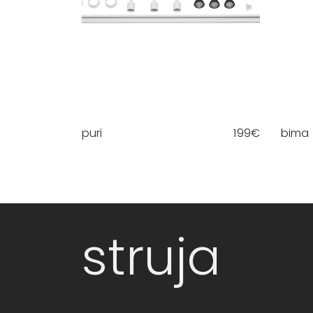
puri
199
€
bima
struja