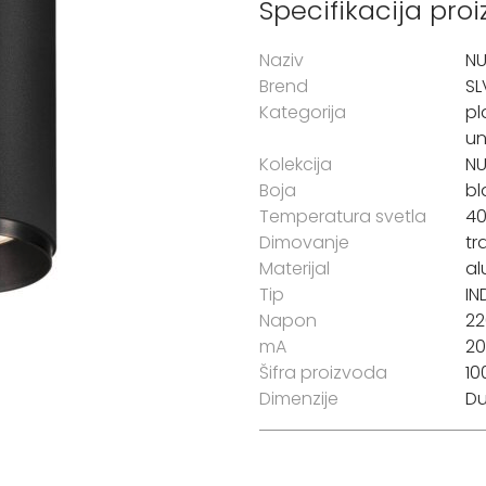
Specifikacija pro
Naziv
N
Brend
SL
Kategorija
pl
un
Kolekcija
N
Boja
bl
Temperatura svetla
4
Dimovanje
tr
Materijal
al
Tip
IN
Napon
22
mA
2
Šifra proizvoda
10
Dimenzije
Du