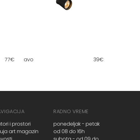
77
€
avo
39
€
AVIGACIJA
RADNO VREME
tori i prostori
ponedeljak - petak
ruja art magazin
od 08 do 16h
vosti
subota - od 09 do