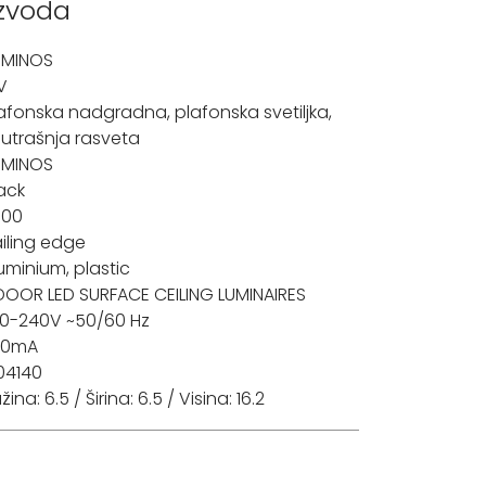
izvoda
UMINOS
V
afonska nadgradna
,
plafonska svetiljka
,
utrašnja rasveta
UMINOS
ack
000
ailing edge
uminium, plastic
DOOR LED SURFACE CEILING LUMINAIRES
0-240V ~50/60 Hz
00mA
04140
žina: 6.5 / Širina: 6.5 / Visina: 16.2