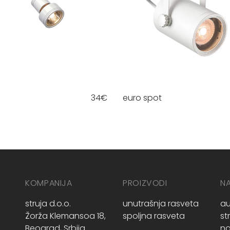
34
€
euro spot
KOMPANIJA
PROIZVODI
N
struja d.o.o.
unutrašnja rasveta
au
Žorža Klemansoa 18,
spoljna rasveta
st
Beograd, Srbija
no