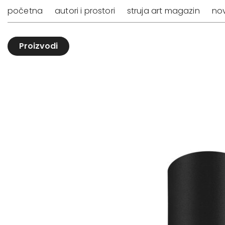
početna
autori i prostori
struja art magazin
nov
Proizvodi