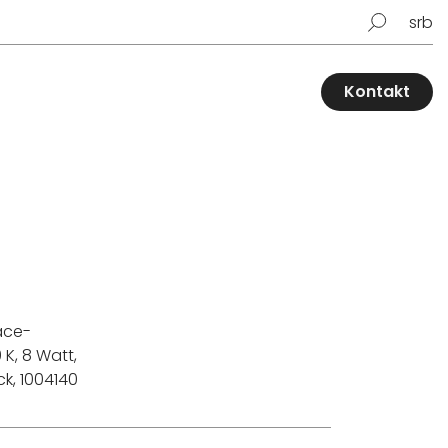
srb
Kontakt
ace-
 K, 8 Watt,
ck, 1004140