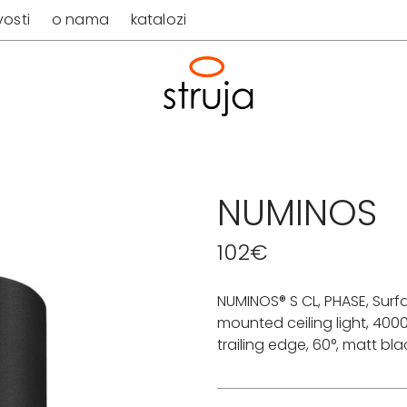
osti
o nama
katalozi
NUMINOS
102
€
NUMINOS® S CL, PHASE, Surf
mounted ceiling light, 4000
trailing edge, 60°, matt bla