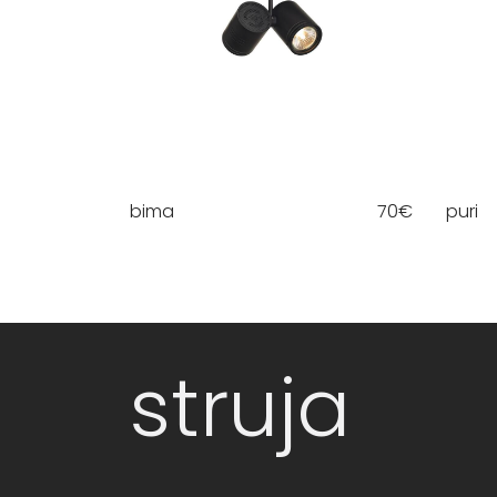
bima
70
€
puri
struja