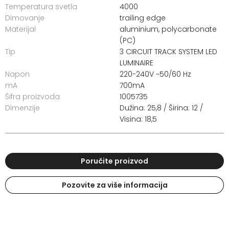
Temperatura svetla
4000
Dimovanje
trailing edge
Materijal
aluminium, polycarbonate
(PC)
Tip
3 CIRCUIT TRACK SYSTEM LED
LUMINAIRE
Napon
220-240V ~50/60 Hz
mA
700mA
Šifra proizvoda
1005735
Dimenzije
Dužina: 25,8 / Širina: 12 /
Visina: 18,5
Poručite proizvod
Pozovite za više informacija