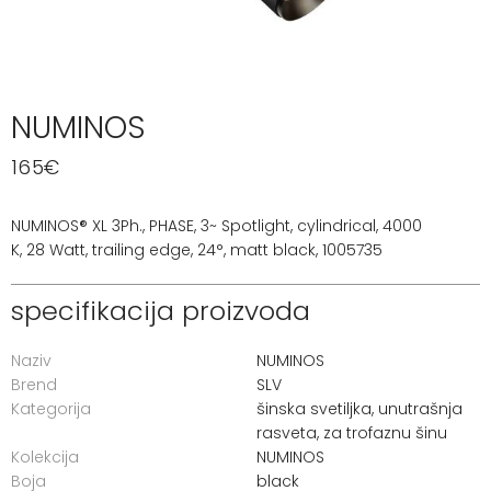
NUMINOS
165
€
NUMINOS® XL 3Ph., PHASE, 3~ Spotlight, cylindrical, 4000
K, 28 Watt, trailing edge, 24°, matt black, 1005735
specifikacija proizvoda
Naziv
NUMINOS
Brend
SLV
Kategorija
šinska svetiljka
,
unutrašnja
rasveta
,
za trofaznu šinu
Kolekcija
NUMINOS
Boja
black