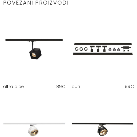
POVEZANI PROIZVODI
altra dice
89
€
puri
199
€