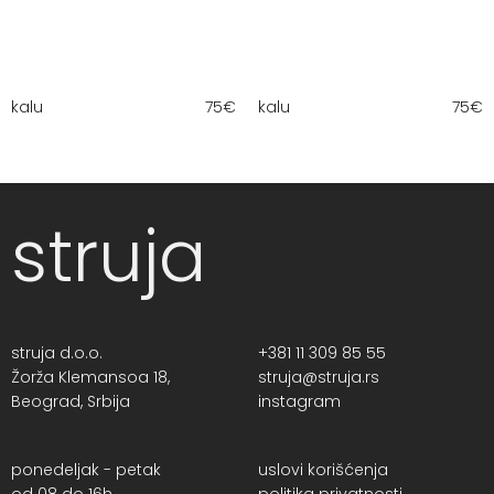
kalu
75
€
kalu
75
€
struja
struja d.o.o.
+381 11 309 85 55
Žorža Klemansoa 18,
struja@struja.rs
Beograd, Srbija
instagram
ponedeljak - petak
uslovi korišćenja