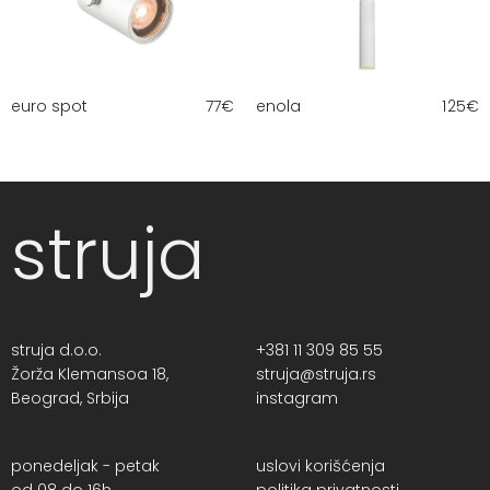
euro spot
77
€
enola
125
€
struja
struja d.o.o.
+381 11 309 85 55
Žorža Klemansoa 18,
struja@struja.rs
Beograd, Srbija
instagram
ponedeljak - petak
uslovi korišćenja