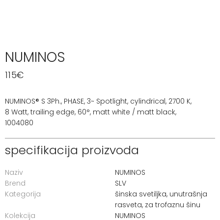
NUMINOS
115
€
NUMINOS® S 3Ph., PHASE, 3~ Spotlight, cylindrical, 2700 K,
8 Watt, trailing edge, 60°, matt white / matt black,
1004080
specifikacija proizvoda
Naziv
NUMINOS
Brend
SLV
Kategorija
šinska svetiljka
,
unutrašnja
rasveta
,
za trofaznu šinu
Kolekcija
NUMINOS