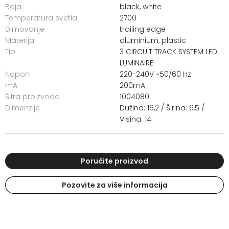
Boja
black, white
Temperatura svetla
2700
Dimovanje
trailing edge
Materijal
aluminium, plastic
Tip
3 CIRCUIT TRACK SYSTEM LED
LUMINAIRE
Napon
220-240V ~50/60 Hz
mA
200mA
Šifra proizvoda
1004080
Dimenzije
Dužina: 16,2 / Širina: 6,5 /
Visina: 14
Poručite proizvod
Pozovite za više informacija