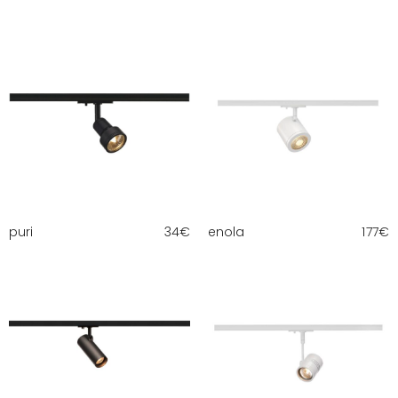
puri
34
€
enola
177
€