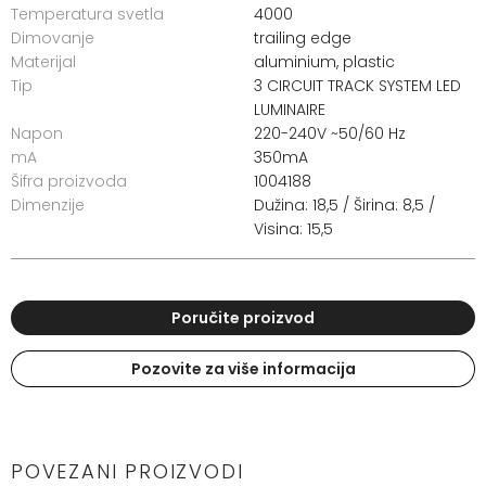
Temperatura svetla
4000
Dimovanje
trailing edge
Materijal
aluminium, plastic
Tip
3 CIRCUIT TRACK SYSTEM LED
LUMINAIRE
Napon
220-240V ~50/60 Hz
mA
350mA
Šifra proizvoda
1004188
Dimenzije
Dužina: 18,5 / Širina: 8,5 /
Visina: 15,5
Poručite proizvod
Pozovite za više informacija
POVEZANI PROIZVODI