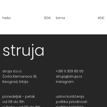
helia
90
€
bima
45
€
struja
struja d.o.o.
+381 11 309 85 55
Žorža Klemansoa 18,
struja@struja.rs
Beograd, Srbija
instagram
ponedeljak - petak
uslovi korišćenja
od 08 do 16h
politika privatnosti