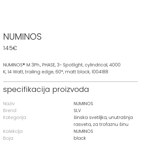
NUMINOS
145
€
NUMINOS® M 3Ph., PHASE, 3~ Spotlight, cylindrical, 4000
K, 14 Watt, trailing edge, 60°, matt black, 1004188
specifikacija proizvoda
Naziv
NUMINOS
Brend
SLV
Kategorija
šinska svetiljka
,
unutrašnja
rasveta
,
za trofaznu šinu
Kolekcija
NUMINOS
Boja
black