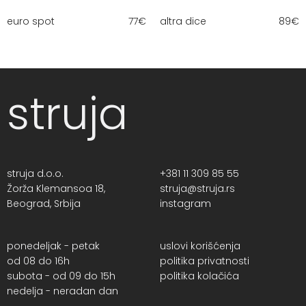
euro spot
77
€
altra dice
89
€
struja
struja d.o.o.
+381 11 309 85 55
Žorža Klemansoa 18,
struja@struja.rs
Beograd, Srbija
instagram
ponedeljak - petak
uslovi korišćenja
od 08 do 16h
politika privatnosti
subota - od 09 do 15h
politika kolačića
nedelja - neradan dan