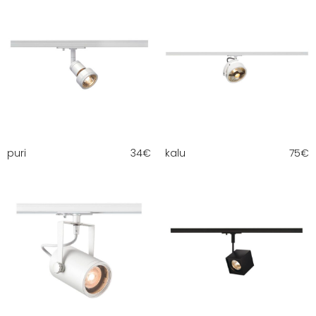
puri
34
€
kalu
75
€