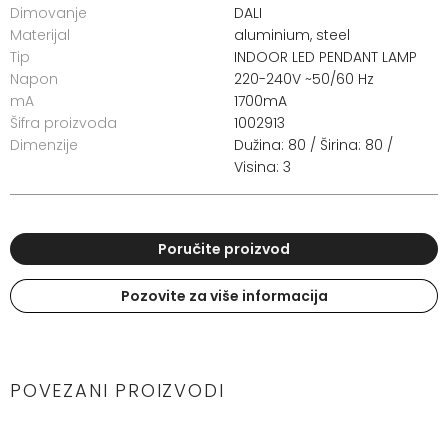
Dimovanje
DALI
Materijal
aluminium, steel
Tip
INDOOR LED PENDANT LAMP
Napon
220-240V ~50/60 Hz
mA
1700mA
Šifra proizvoda
1002913
Dimenzije
Dužina: 80 / Širina: 80 /
Visina: 3
Poručite proizvod
Pozovite za više informacija
POVEZANI PROIZVODI