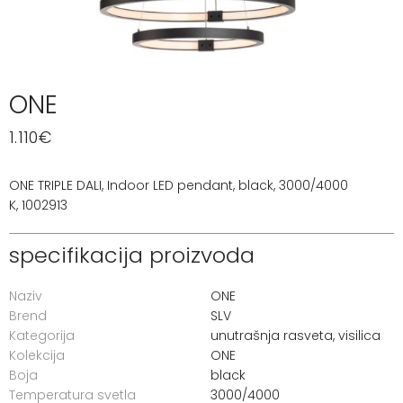
ONE
1.110
€
ONE TRIPLE DALI, Indoor LED pendant, black, 3000/4000
K, 1002913
specifikacija proizvoda
Naziv
ONE
Brend
SLV
Kategorija
unutrašnja rasveta
,
visilica
Kolekcija
ONE
Boja
black
Temperatura svetla
3000/4000