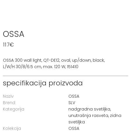
OSSA
117
€
OSSA 300 wall light, QT-DE12, oval, up/down, black,
L/W/H 30/8/6.5 cm, max. 120 W, 151410
specifikacija proizvoda
Naziv
OSSA
Brend
SLV
Kategorija
nadgradna svetiljka
,
unutrašnja rasveta
,
zidna
svetiljka
Kolekcija
OSSA