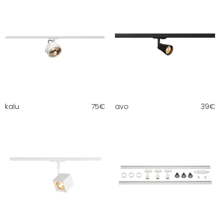
kalu
75
€
avo
39
€