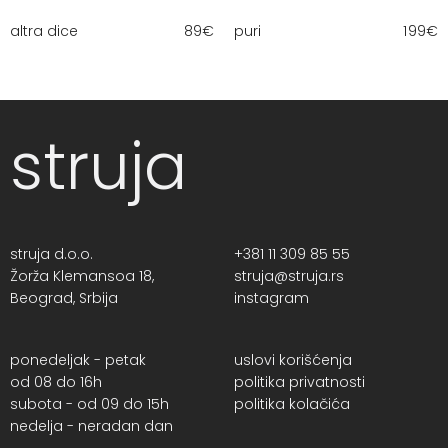
altra dice
89
€
puri
199
€
struja
struja d.o.o.
+381 11 309 85 55
Žorža Klemansoa 18,
struja@struja.rs
Beograd, Srbija
instagram
ponedeljak - petak
uslovi korišćenja
od 08 do 16h
politika privatnosti
subota - od 09 do 15h
politika kolačića
nedelja - neradan dan