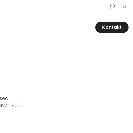
srb
Kontakt
ssed
silver 1800-