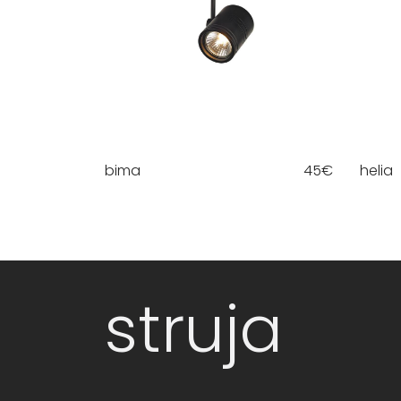
bima
45
€
helia
struja