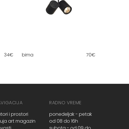
34
€
bima
70
€
AVIGACIJA
RADNO VREME
tori i prostori
ponedeljak - petak
ruja art magazin
od 08 do 16h
vosti
subota - od 09 do