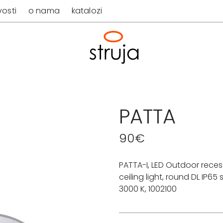
osti
o nama
katalozi
PATTA
90
€
PATTA-I, LED Outdoor rece
ceiling light, round DL IP65 
3000 K, 1002100