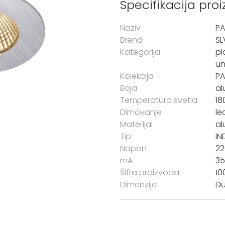
Specifikacija pro
Naziv
PA
Brend
SL
Kategorija
pl
un
Kolekcija
PA
Boja
al
Temperatura svetla
18
Dimovanje
le
Materijal
al
Tip
IN
Napon
22
mA
3
Šifra proizvoda
10
Dimenzije
Du