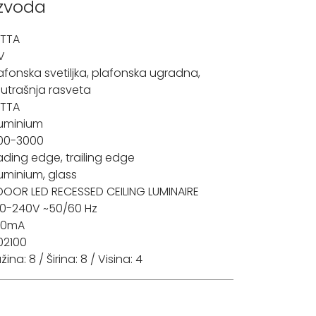
izvoda
TTA
V
afonska svetiljka
,
plafonska ugradna
,
utrašnja rasveta
TTA
uminium
00-3000
ading edge, trailing edge
uminium, glass
DOOR LED RECESSED CEILING LUMINAIRE
0-240V ~50/60 Hz
50mA
02100
žina: 8 / Širina: 8 / Visina: 4