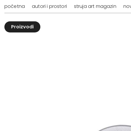
početna
autori i prostori
struja art magazin
nov
Proizvodi