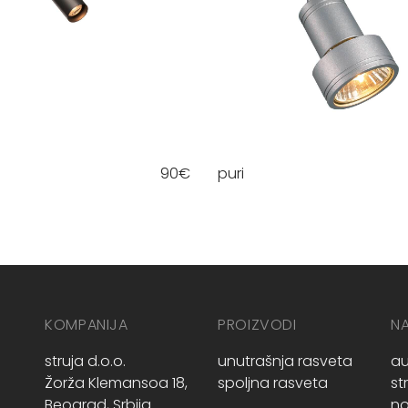
90
€
puri
KOMPANIJA
PROIZVODI
N
struja d.o.o.
unutrašnja rasveta
au
Žorža Klemansoa 18,
spoljna rasveta
st
Beograd, Srbija
no