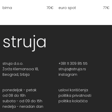
bima
70
€
euro spot
77
€
struja
struja d.o.o.
+381 11 309 85 55
Žorža Klemansoa 18,
struja@struja.rs
Beograd, Srbija
instagram
ponedeljak - petak
uslovi korišćenja
od 08 do 16h
politika privatnosti
subota - od 09 do 15h
politika kolačića
nedelja - neradan dan