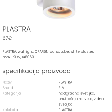
PLASTRA
67
€
PLASTRA, wall light, QPAR51, round, tube, white plaster,
max. 70 W, 148060
specifikacija proizvoda
Naziv
PLASTRA
Brend
SLV
Kategorija
nadgradna svetiljka
,
unutrašnja rasveta
,
zidna
svetiljka
Kolekcija
PLASTRA