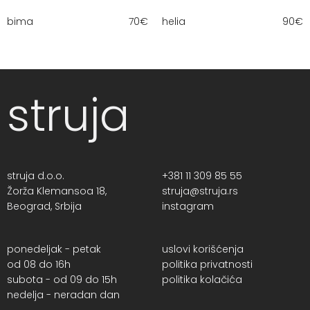
bima
70
€
helia
90
€
struja
struja d.o.o.
+381 11 309 85 55
Žorža Klemansoa 18,
struja@struja.rs
Beograd, Srbija
instagram
ponedeljak - petak
uslovi korišćenja
od 08 do 16h
politika privatnosti
subota - od 09 do 15h
politika kolačića
nedelja - neradan dan