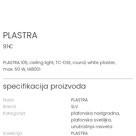
PLASTRA
91
€
PLASTRA 105, ceiling light, TC-DSE, round, white plaster,
max. 50 W, 148001
specifikacija proizvoda
Naziv
PLASTRA
Brend
SLV
Kategorija
plafonska nadgradna
,
plafonska svetiljka
,
unutrašnja rasveta
Kolekcija
PLASTRA