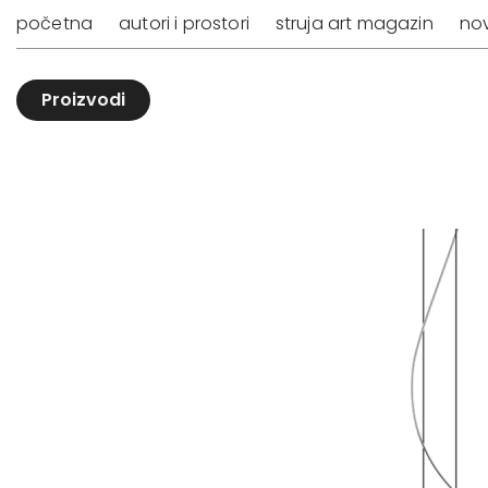
početna
autori i prostori
struja art magazin
nov
Proizvodi