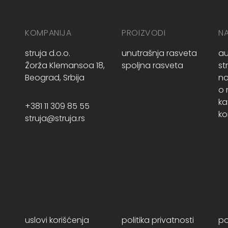
KOMPANIJA
PROIZVODI
N
struja d.o.o.
unutrašnja rasveta
au
Žorža Klemansoa 18,
spoljna rasveta
st
Beograd, Srbija
no
o
ka
+381 11 309 85 55
ko
struja@struja.rs
uslovi korišćenja
politika privatnosti
po