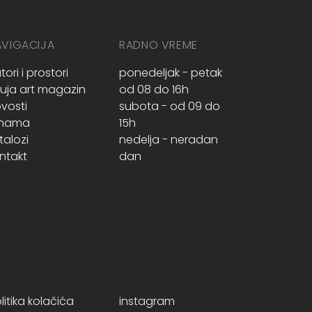
AVIGACIJA
RADNO VREME
tori i prostori
ponedeljak - petak
ruja art magazin
od 08 do 16h
vosti
subota - od 09 do
 nama
15h
talozi
nedelja - neradan
ntakt
dan
litika kolačića
instagram