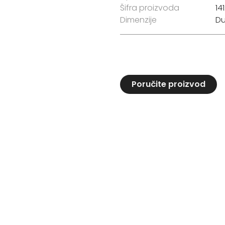
Šifra proizvoda
14
Dimenzije
Du
Poručite proizvod