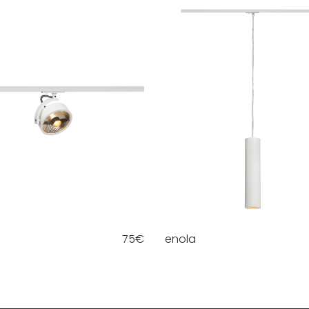
75
€
enola