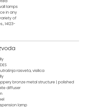
ceted
wall lamps
ce in any
variety of
., 14123-
izvoda
lly
DES
utrašnja rasveta
,
visilica
lly
ppery bronze metal structure | polished
ite diffuser
im
eel
spension lamp