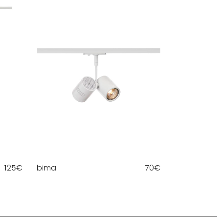
125
€
bima
70
€