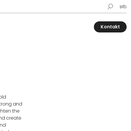
srb
Kontakt
old
strong and
ghten the
nd create
and