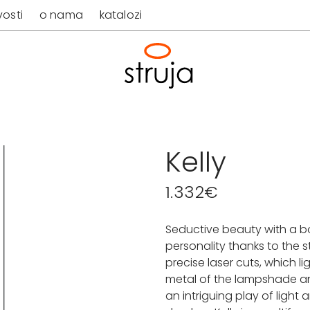
osti
o nama
katalozi
Kelly
1.332
€
Seductive beauty with a b
personality thanks to the 
precise laser cuts, which li
metal of the lampshade a
an intriguing play of light 