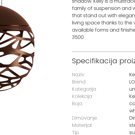
shadow. Kelly is a multifa
family of suspension and 
that stand out with elegan
living space thanks to the 
available forms and finishes
3500
Specifikacija pro
Naziv
Ke
Brend
LO
Kategorija
un
Kolekcija
Ke
Boja
co
wh
Dimovanje
D
Materijal
st
Tip
su