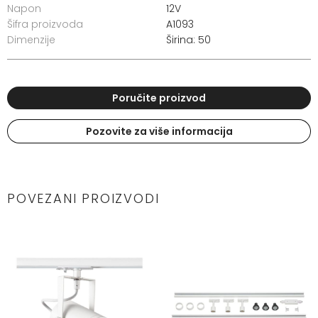
Napon
12V
Šifra proizvoda
A1093
Dimenzije
Širina: 50
Poručite proizvod
Pozovite za više informacija
POVEZANI PROIZVODI