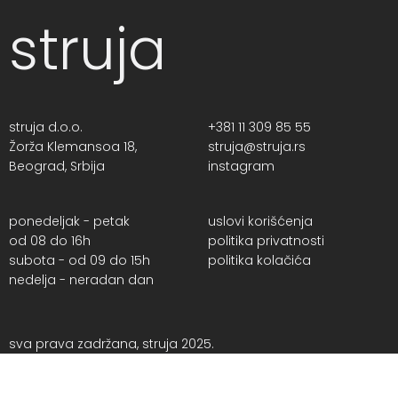
struja
struja d.o.o.
+381 11 309 85 55
Žorža Klemansoa 18,
struja@struja.rs
Beograd, Srbija
instagram
ponedeljak - petak
uslovi korišćenja
od 08 do 16h
politika privatnosti
subota - od 09 do 15h
politika kolačića
nedelja - neradan dan
sva prava zadržana, struja 2025.