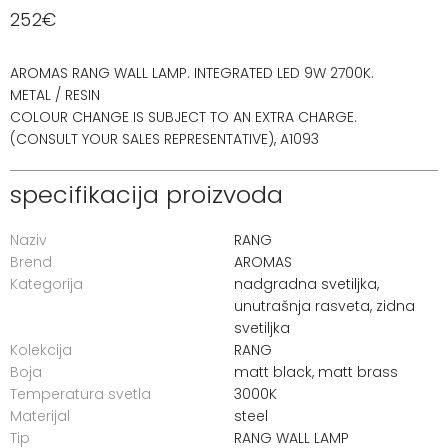
252
€
AROMAS RANG WALL LAMP. INTEGRATED LED 9W 2700K.
METAL / RESIN
COLOUR CHANGE IS SUBJECT TO AN EXTRA CHARGE.
(CONSULT YOUR SALES REPRESENTATIVE), A1093
specifikacija proizvoda
Naziv
RANG
Brend
AROMAS
Kategorija
nadgradna svetiljka
,
unutrašnja rasveta
,
zidna
svetiljka
Kolekcija
RANG
Boja
matt black, matt brass
Temperatura svetla
3000K
Materijal
steel
Tip
RANG WALL LAMP