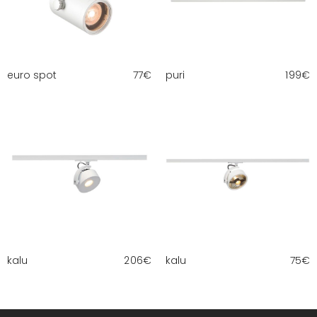
euro spot
77
€
puri
199
€
kalu
206
€
kalu
75
€