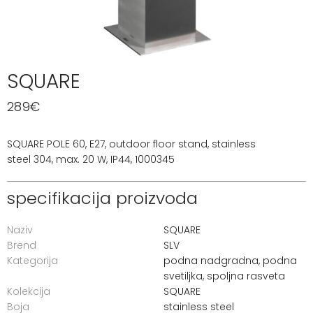
SQUARE
289
€
SQUARE POLE 60, E27, outdoor floor stand, stainless
steel 304, max. 20 W, IP44, 1000345
specifikacija proizvoda
Naziv
SQUARE
Brend
SLV
Kategorija
podna nadgradna
,
podna
svetiljka
,
spoljna rasveta
Kolekcija
SQUARE
Boja
stainless steel