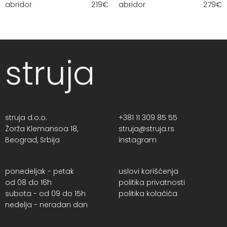
abridor
219
€
abridor
279
€
struja
struja d.o.o.
+381 11 309 85 55
Žorža Klemansoa 18,
struja@struja.rs
Beograd, Srbija
instagram
ponedeljak - petak
uslovi korišćenja
od 08 do 16h
politika privatnosti
subota - od 09 do 15h
politika kolačića
nedelja - neradan dan