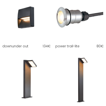
downunder out
134
€
power trail-lite
80
€